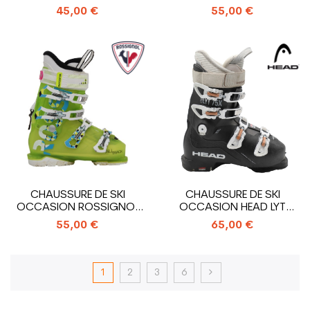
EDGE 75 W
HAWX PLUS
45,00 €
55,00 €
CHAUSSURE DE SKI
CHAUSSURE DE SKI
OCCASION ROSSIGNOL
OCCASION HEAD LYT
ALLTRACK
EDGE 75X
55,00 €
65,00 €
1
2
3
6