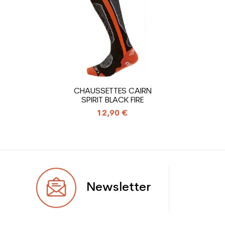
Niveau
Débutant
Coloris
Noir
En achetant d'occasion :
1.31
Economie CO² (en kg)
Type de produit
Chaussure ski occasion
CHAUSSETTES CAIRN
femme loisir
SPIRIT BLACK FIRE
12,90 €
Newsletter