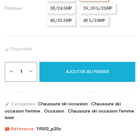
Pointure :
38/24.5MP
39_39.5/25MP
40/25.5MP
40.5/26MP
Disponible

AJOUTER AU PANIER
edit
Categories:
Chaussure ski occasion
,
Chaussure ski
occasion femme
,
Occasion
,
Chaussure ski occasion femme
loisir
announcement
Référence:
19592_p20c