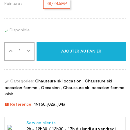
Pointure :
38/24.5MP
Disponible

AJOUTER AU PANIER
edit
Categories:
Chaussure ski occasion
,
Chaussure ski
occasion femme
,
Occasion
,
Chaussure ski occasion femme
loisir
announcement
Référence:
19150_j02a_j04a
Service clients
9h - 12h30 / 13h30 - 17h du lundi au vendredi