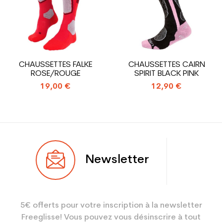
Coloris
Noir
En achetant d'occasion :
1.31
Economie CO² (en kg)
Type de produit
Chaussure ski occasion
CHAUSSETTES FALKE
CHAUSSETTES CAIRN
femme loisir
ROSE/ROUGE
SPIRIT BLACK PINK
19,00 €
12,90 €
Newsletter
5€ offerts pour votre inscription à la newsletter
Freeglisse! Vous pouvez vous désinscrire à tout