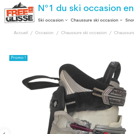
N°1 du ski occasion en
Ski occasion
Chaussure ski occasion
Sno
Accueil
Occasion
Chaussure ski occasion
Chaussure
Promo !