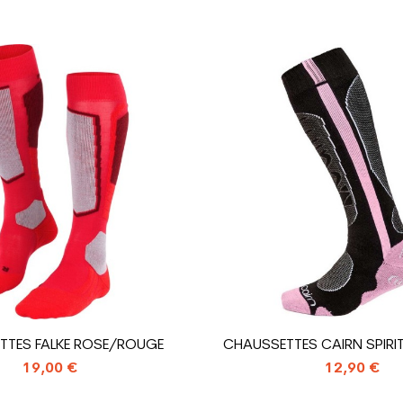
Femme
Loisir
Prix
Gris
sion : Economie CO² (en kg)
1.31
Chaussure ski 
TTES FALKE ROSE/ROUGE
CHAUSSETTES CAIRN SPIRIT
19,00 €
12,90 €