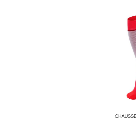
Utilisateur
Niveau
Prix
Coloris
En achetant d'occa
Type de produit
CHAUSSE