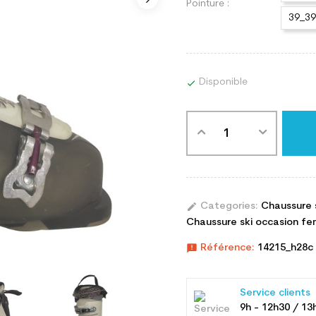
Pointure :
39_3
Disponible

edit
Categories:
Chaussure 
Chaussure ski occasion fem
announcement
Référence:
14215_h28c
Service clients
9h - 12h30 / 13