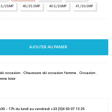
9.5/25MP
40/25.5MP
40.5/26MP
41/26.5MP
AJOUTER AU PANIER
ski occasion
,
Chaussure ski occasion femme
,
Occasion
,
me loisir
h30 - 17h du lundi au vendredi +33 (0)4 50 07 13 25