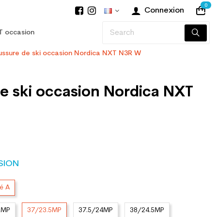
0
Connexion
T occasion
ssure de ski occasion Nordica NXT N3R W
e ski occasion Nordica NXT
SION
té A
3MP
37/23.5MP
37.5/24MP
38/24.5MP