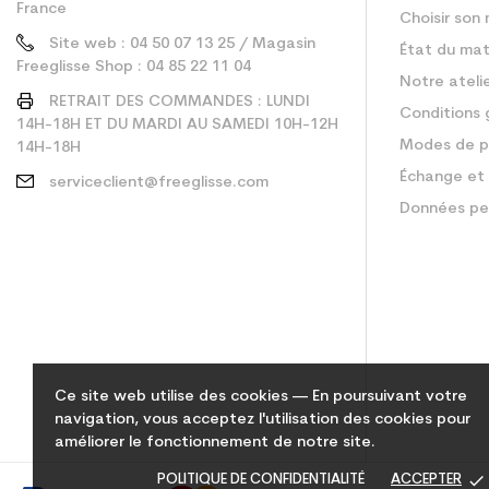
France
Choisir son 
Site web : 04 50 07 13 25 / Magasin
État du mat
Freeglisse Shop : 04 85 22 11 04
Notre ateli
RETRAIT DES COMMANDES : LUNDI
Conditions 
14H-18H ET DU MARDI AU SAMEDI 10H-12H
Modes de p
14H-18H
Échange et 
serviceclient@freeglisse.com
Données pe
Ce site web utilise des cookies — En poursuivant votre
navigation, vous acceptez l'utilisation des cookies pour
améliorer le fonctionnement de notre site.
done
POLITIQUE DE CONFIDENTIALITÉ
ACCEPTER