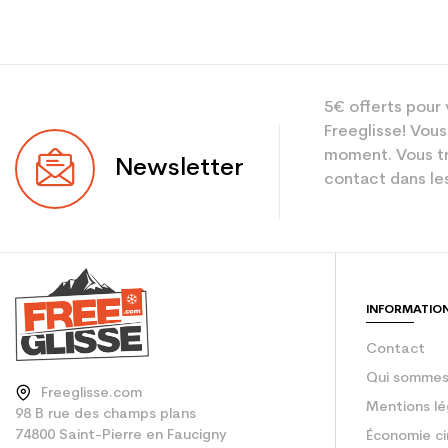
5€ offerts pour 
Freeglisse! Vous
moment. Vous tr
Newsletter
contact dans les
INFORMATIO
Contact
Qui sommes
Freeglisse.com
Mentions lé
98 B rue des champs plans
74800 Saint-Pierre en Faucigny
Économie ci