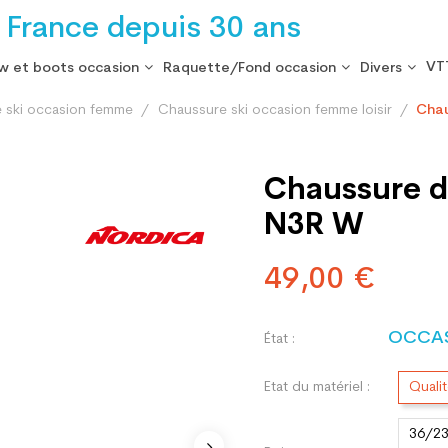
 France depuis 30 ans
VT
w et boots occasion
Raquette/Fond occasion
Divers
 ski occasion femme
Chaussure ski occasion femme loisir
Chau
Chaussure d
N3R W
49,00 €
OCCA
État :
Etat du matériel :
Quali
36/2