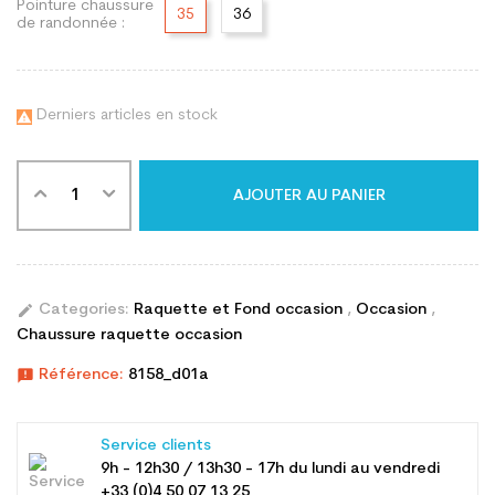
Pointure chaussure
35
36
de randonnée :
Derniers articles en stock

AJOUTER AU PANIER
edit
Categories:
Raquette et Fond occasion
,
Occasion
,
Chaussure raquette occasion
announcement
Référence:
8158_d01a
Service clients
9h - 12h30 / 13h30 - 17h du lundi au vendredi
+33 (0)4 50 07 13 25