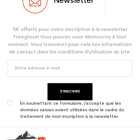
Newsletter
Utilisateur
Mixte
Niveau
Loisir sport
5€ offerts pour votre inscription à la newsletter
Coloris
Noir
Freeglisse! Vous pouvez vous désinscrire à tout
Type de produit
Chaussure de marche
moment. Vous trouverez pour cela nos informations
occasion
de contact dans les conditions d'utilisation du site.
S'INSCRIRE
En soumettant ce formulaire, j'accepte que les
données saisies soient utilisées dans le cadre du
traitement de mon inscription à la newsletter.