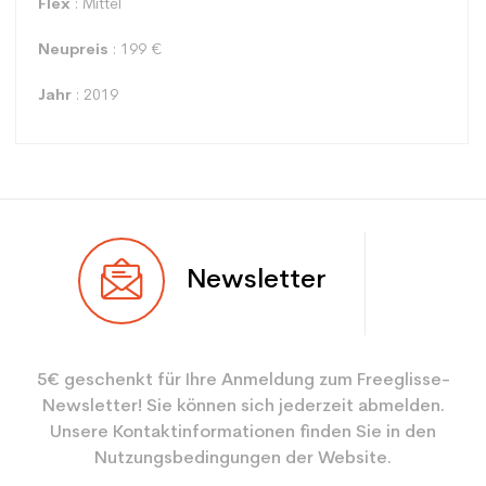
Flex
: Mittel
Neupreis
: 199 €
Jahr
: 2019
Typ
Alle Berge
Newsletter
Benutzer
Mann
Ebene
Sportliche Freizeit
5€ geschenkt für Ihre Anmeldung zum Freeglisse-
Farbe
Beige
Newsletter! Sie können sich jederzeit abmelden.
CO2-Einsparungen für
1.31
Unsere Kontaktinformationen finden Sie in den
den Planeten (in kg)
Nutzungsbedingungen der Website.