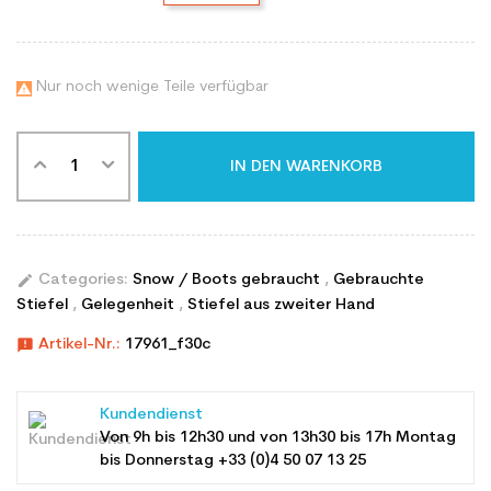
Nur noch wenige Teile verfügbar

IN DEN WARENKORB
edit
Categories:
Snow / Boots gebraucht
,
Gebrauchte
Stiefel
,
Gelegenheit
,
Stiefel aus zweiter Hand
announcement
Artikel-Nr.:
17961_f30c
Kundendienst
Von 9h bis 12h30 und von 13h30 bis 17h Montag
bis Donnerstag +33 (0)4 50 07 13 25