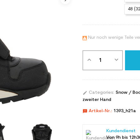
48 (3
Nur noch wenige Teile ve

edit
Categories:
Snow / Bo
zweiter Hand
announcement
Artikel-Nr.:
1393_h21a
Kundendienst
Von 9h bis 12h3