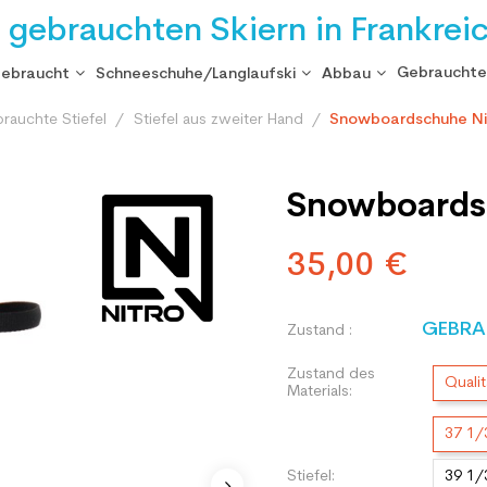
i gebrauchten Skiern in Frankrei
Gebrauchte
gebraucht
Schneeschuhe/Langlaufski
Abbau
rauchte Stiefel
Stiefel aus zweiter Hand
Snowboardschuhe Ni
Snowboards
35,00 €
GEBRA
Zustand :
Zustand des
Qualit
Materials:
37 1/
Stiefel:
39 1/