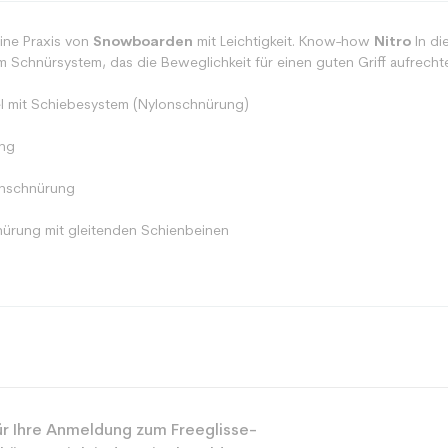
ine Praxis von
Snowboarden
mit Leichtigkeit. Know-how
Nitro
In di
 Schnürsystem, das die Beweglichkeit für einen guten Griff aufrechterh
el mit Schiebesystem (Nylonschnürung)
ung
nnschnürung
nürung mit gleitenden Schienbeinen
Alle Berge
r Ihre Anmeldung zum Freeglisse-
Gemischt