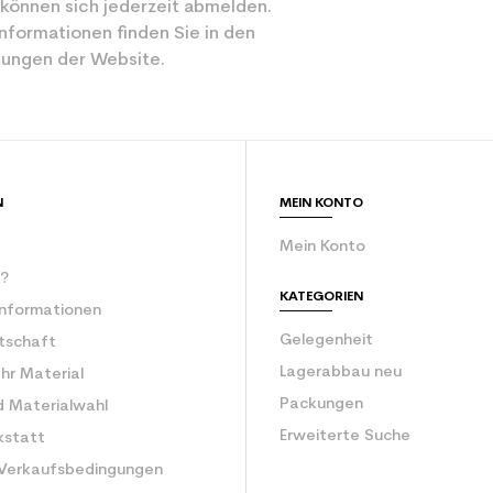
 können sich jederzeit abmelden.
Freizeit
nformationen finden Sie in den
ungen der Website.
Schwarz
ür den Planeten (in kg)
1.31
Stiefel aus zw
N
MEIN KONTO
Mein Konto
r?
KATEGORIEN
Informationen
Gelegenheit
rtschaft
Lagerabbau neu
Ihr Material
Packungen
d Materialwahl
Erweiterte Suche
kstatt
 Verkaufsbedingungen