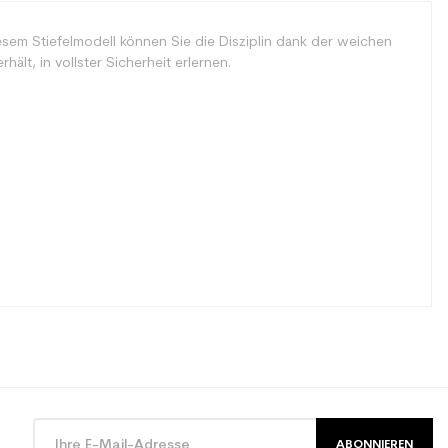
esem Stiefelmodell können Sie die Disziplin dank der weichen
ält, in vollster Sicherheit erlernen.
ABONNIEREN