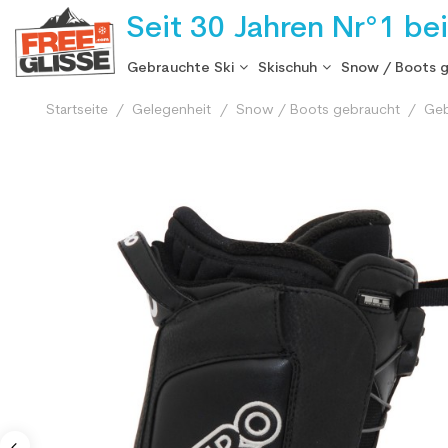
Seit 30 Jahren Nr°1 be
Gebrauchte Ski
Skischuh
Snow / Boots 
Startseite
Gelegenheit
Snow / Boots gebraucht
Geb