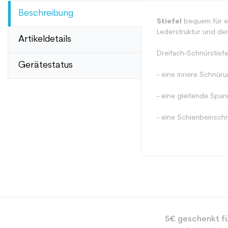
Beschreibung
Stiefel
bequem für e
Lederstruktur und dem
Artikeldetails
Dreifach-Schnürstief
Gerätestatus
- eine innere Schnür
- eine gleitende Spa
- eine Schienbeinsch
Typ
5€ geschenkt fü
Benutzer