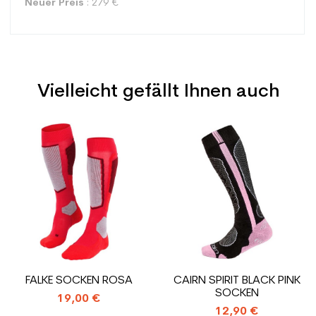
Neuer Preis
: 279 €
Vielleicht gefällt Ihnen auch
Typ
Alle Berge
Benutzer
Frau
Preis
Preis
Ebene
Sportliche Freizeit
Farbe
Weiß
CO2-Einsparungen für
1.31
den Planeten (in kg)
Type de produit
Skischuhe benutzte
FALKE SOCKEN ROSA
CAIRN SPIRIT BLACK PINK
Frauenfreizeit
SOCKEN
19,00 €
12,90 €