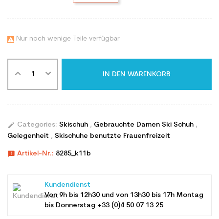
Nur noch wenige Teile verfügbar

IN DEN WARENKORB
edit
Categories:
Skischuh
,
Gebrauchte Damen Ski Schuh
,
Gelegenheit
,
Skischuhe benutzte Frauenfreizeit
announcement
Artikel-Nr.:
8285_k11b
Kundendienst
Von 9h bis 12h30 und von 13h30 bis 17h Montag
bis Donnerstag +33 (0)4 50 07 13 25