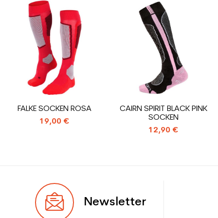
Benutzer
Frau
Preis
Preis
Ebene
Sportliche Freizeit
Farbe
Grau
CO2-Einsparungen für
1.31
den Planeten (in kg)
Type de produit
Skischuhe benutzte
FALKE SOCKEN ROSA
CAIRN SPIRIT BLACK PINK
Frauenfreizeit
SOCKEN
19,00 €
12,90 €
Newsletter