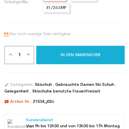
Schuhgröße :
41/26.5MP
Nur noch wenige Teile verfügbar

IN DEN WARENKORB
edit
Categories:
Skischuh
,
Gebrauchte Damen Ski Schuh
,
Gelegenheit
,
Skischuhe benutzte Frauenfreizeit
announcement
Artikel-Nr.:
21534_j02c
Kundendienst
Von 9h bis 12h30 und von 13h30 bis 17h Montag