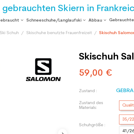
i gebrauchten Skiern in Frankrei
Gebrauchte
gebraucht
Schneeschuhe/Langlaufski
Abbau
Ski Schuh
Skischuhe benutzte Frauenfreizeit
Skischuh Salomo
Skischuh Sa
59,00 €
GEBRA
Zustand :
Zustand des
Qualit
Materials:
35/2
Schuhgröße :
41/2