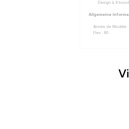
Design à 4 boucles p
Allgemeine Informa
Année de Modèle :
Flex : 80
Vi
Typ
Benutzer
Ebene
Farbe
CO2-Einsparungen f