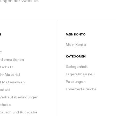
ungen der Website.
N
MEIN KONTO
Mein Konto
r?
KATEGORIEN
Informationen
Gelegenheit
rtschaft
Lagerabbau neu
Ihr Material
Packungen
d Materialwahl
Erweiterte Suche
kstatt
 Verkaufsbedingungen
ethode
tausch und Rückgabe