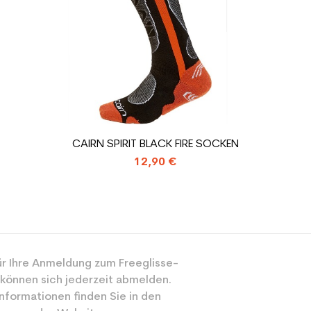
Skischuhe benu
CAIRN SPIRIT BLACK FIRE SOCKEN
12,90 €
r Ihre Anmeldung zum Freeglisse-
 können sich jederzeit abmelden.
nformationen finden Sie in den