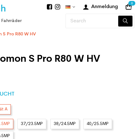
0
ch
Anmeldung
 Fahrräder
n S Pro R80 W HV
lomon S Pro R80 W HV
UCHT
ät A
2.5MP
37/23.5MP
38/24.5MP
40/25.5MP
6.5MP