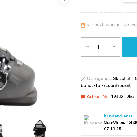
Nur noch wenige Teile ve

edit
Categories:
Skischuh
,
benutzte Frauenfreizeit
announcement
Artikel-Nr.:
19432_i08c
Kundendienst
Von 9h bis 12h3
07 13 25