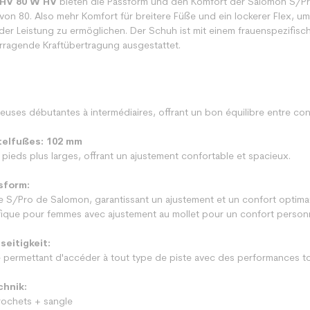
 HV 80 W HV
bieten die Passform und den Komfort der Salomon S/Pro-
von 80. Also mehr Komfort für breitere Füße und ein lockerer Flex, um
r Leistung zu ermöglichen. Der Schuh ist mit einem frauenspezifisc
orragende Kraftübertragung ausgestattet.
ses débutantes à intermédiaires, offrant un bon équilibre entre con
telfußes: 102 mm
 plus larges, offrant un ajustement confortable et spacieux.
sform:
S/Pro de Salomon, garantissant un ajustement et un confort optima
 pour femmes avec ajustement au mollet pour un confort personn
seitigkeit:
permettant d'accéder à tout type de piste avec des performances to
hnik:
chets + sangle