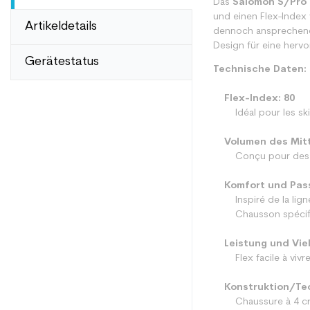
Das
Salomon S/Pro
und einen Flex-Index 
Artikeldetails
dennoch ansprechende
Design für eine herv
Gerätestatus
Technische Daten:
Flex-Index: 80
Idéal pour les skieu
Volumen des Mit
Conçu pour des pieds
Komfort und Pas
Inspiré de la ligne 
Chausson spécifique
Leistung und Viel
Flex facile à vivre 
Konstruktion/Tec
Chaussure à 4 cro