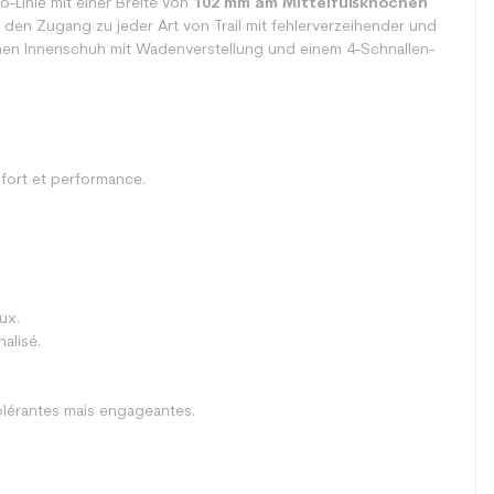
Linie mit einer Breite von
102 mm am Mittelfußknochen
 den Zugang zu jeder Art von Trail mit fehlerverzeihender und
hen Innenschuh mit Wadenverstellung und einem 4-Schnallen-
fort et performance.
ux.
alisé.
lérantes mais engageantes.