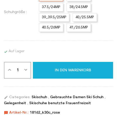
37.5/24MP
38/24.5MP
Schuhgröße :
39_39.5/25MP
40/25.5MP
40.5/26MP
41/26.5MP
Auf Lager

IN DEN WARENKORB
edit
Categories:
Skischuh
,
Gebrauchte Damen Ski Schuh
,
Gelegenheit
,
Skischuhe benutzte Frauenfreizeit
announcement
Artikel-Nr.:
18162_k30c_rose