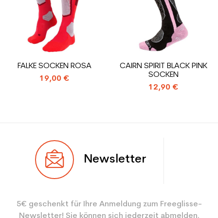
Farbe
Blau
CO2-Einsparungen für
1.31
den Planeten (in kg)
Type de produit
Skischuhe benutzte
FALKE SOCKEN ROSA
CAIRN SPIRIT BLACK PINK
Frauenfreizeit
SOCKEN
19,00 €
12,90 €
Newsletter
5€ geschenkt für Ihre Anmeldung zum Freeglisse-
Newsletter! Sie können sich jederzeit abmelden.