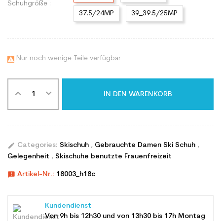
Schuhgröße :
37.5/24MP
39_39.5/25MP
Nur noch wenige Teile verfügbar

IN DEN WARENKORB
edit
Categories:
Skischuh
,
Gebrauchte Damen Ski Schuh
,
Gelegenheit
,
Skischuhe benutzte Frauenfreizeit
announcement
Artikel-Nr.:
18003_h18c
Kundendienst
Von 9h bis 12h30 und von 13h30 bis 17h Montag