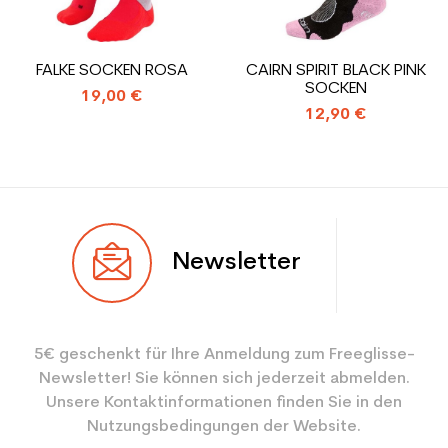
den Planeten (in kg)
Type de produit
Skischuhe benutzte
FALKE SOCKEN ROSA
CAIRN SPIRIT BLACK PINK
Frauenfreizeit
SOCKEN
19,00 €
12,90 €
Newsletter
5€ geschenkt für Ihre Anmeldung zum Freeglisse-
Newsletter! Sie können sich jederzeit abmelden.
Unsere Kontaktinformationen finden Sie in den
Nutzungsbedingungen der Website.