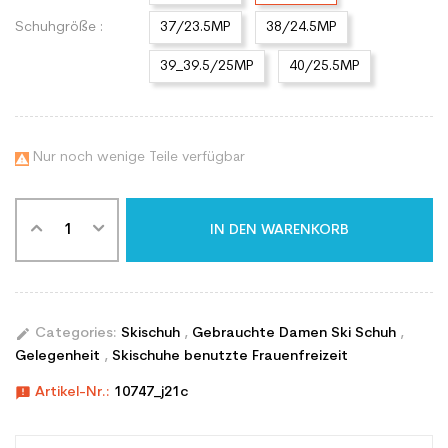
Schuhgröße :
37/23.5MP
38/24.5MP
39_39.5/25MP
40/25.5MP
Nur noch wenige Teile verfügbar

IN DEN WARENKORB
edit
Categories:
Skischuh
,
Gebrauchte Damen Ski Schuh
,
Gelegenheit
,
Skischuhe benutzte Frauenfreizeit
announcement
Artikel-Nr.:
10747_j21c