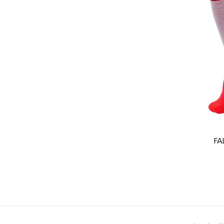
Farbe
CO2-Einsparungen f
Type de produit
FA