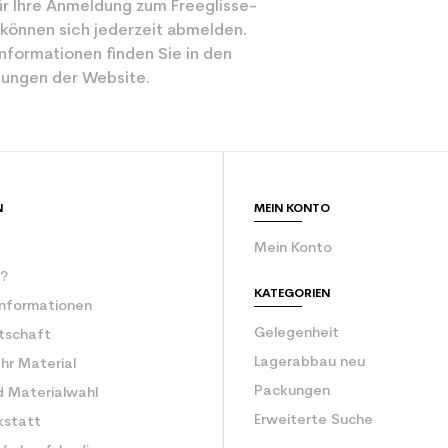
r Ihre Anmeldung zum Freeglisse-
 können sich jederzeit abmelden.
nformationen finden Sie in den
ungen der Website.
N
MEIN KONTO
Mein Konto
r?
KATEGORIEN
Informationen
Gelegenheit
rtschaft
Lagerabbau neu
Ihr Material
Packungen
d Materialwahl
Erweiterte Suche
kstatt