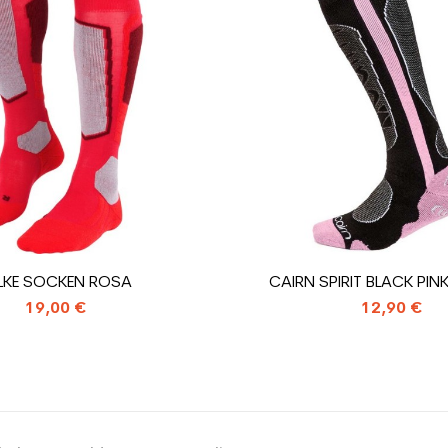
Schwarz
ür den Planeten (in kg)
1.31
Skischuhe benu
LKE SOCKEN ROSA
CAIRN SPIRIT BLACK PI
19,00 €
12,90 €