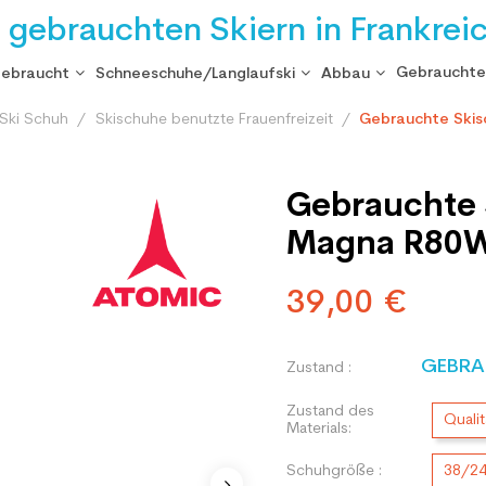
i gebrauchten Skiern in Frankrei
Gebrauchte
gebraucht
Schneeschuhe/Langlaufski
Abbau
Ski Schuh
Skischuhe benutzte Frauenfreizeit
Gebrauchte Ski
Gebrauchte
Magna R80
39,00 €
GEBRA
Zustand :
Zustand des
Qualit
Materials:
Schuhgröße :
38/2