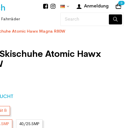
0
ch
Anmeldung
 Fahrräder
schuhe Atomic Hawx Magna R80W
 Skischuhe Atomic Hawx
W
UCHT
ät B
4.5MP
40/25.5MP