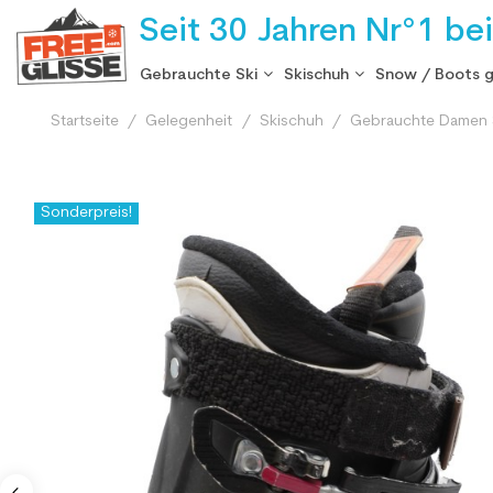
Seit 30 Jahren Nr°1 be
Gebrauchte Ski
Skischuh
Snow / Boots 
Startseite
Gelegenheit
Skischuh
Gebrauchte Damen 
Sonderpreis!