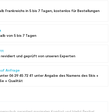
alb Frankreichs in 5 bis 7 Tagen, kostenlos für Bestellungen
a
halb von 5 bis 7 Tagen
tt
revidiert und geprüft von unseren Experten
auf Anfrage
unter
06 29 45 72 41
unter Angabe des Namens des Skis +
ße + Qualität
nnenschuh garantiert maximalen Komfort und bleibt flexibel