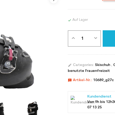
Auf Lager

edit
Categories:
Skischuh
,
benutzte Frauenfreizeit
announcement
Artikel-Nr.:
10689_g27c
Kundendienst
Von 9h bis 12h3
07 13 25