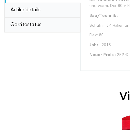
und warm. Der 80er F
Artikeldetails
Bau/Technik
:
Gerätestatus
Schuh mit 4 Haken un
Flex: 80
Jahr
: 2018
Neuer Preis
: 259 €
Vi
Typ
Benutzer
Ebene
Preis