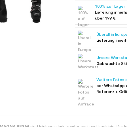
100% auf Lager
Lieferung innerh
über 199 €
Überall in Europ
Lieferung inner
Unsere Werksta
Gebrauchte Ski 
Weitere Fotos 
per WhatsApp 
Referenz + Grö
 MAGNA R80 W
sind leistungsstark, komfortabel und langlebig. Der I