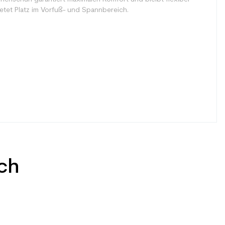
etet Platz im Vorfuß- und Spannbereich.
uch