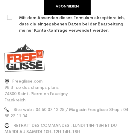
ABONNIEREN
Mit dem Absenden dieses Formulars akzeptiere ich,
dass die eingegebenen Daten bei der Bearbeitung
meiner Kontaktanfrage verwendet werden.
Freeglisse.com
98 B rue des champs plans
74800 Saint-Pierre en Faucigny
Frankreich
Site web : 04 50 07 13 25 / Magasin Freeglisse Shop : 04
85 22 11 04
RETRAIT DES COMMANDES : LUNDI 14H-18H ET DU
MARDI AU SAMEDI 10H-12H 14H-18H