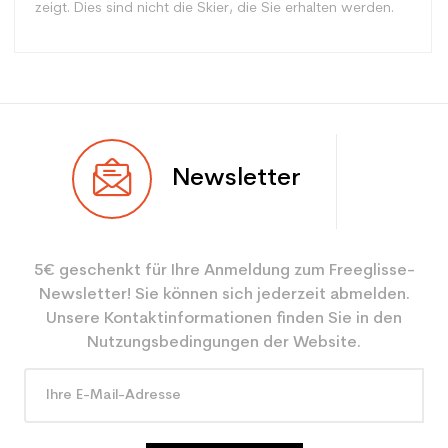
zeigt. Dies sind nicht die Skier, die Sie erhalten werden.
Typ
Skating
Newsletter
Benutzer
Gemischt
Ebene
Freizeit
5€ geschenkt für Ihre Anmeldung zum Freeglisse-
Farbe
Grau
Newsletter! Sie können sich jederzeit abmelden.
Type de produit
Gebrauchter Langlauf
Unsere Kontaktinformationen finden Sie in den
skating Standard SNS
Nutzungsbedingungen der Website.