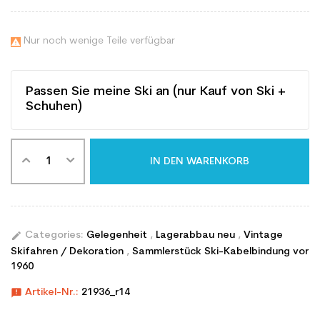
Nur noch wenige Teile verfügbar

Passen Sie meine Ski an (nur Kauf von Ski +
Schuhen)
IN DEN WARENKORB
edit
Categories:
Gelegenheit
,
Lagerabbau neu
,
Vintage
Skifahren / Dekoration
,
Sammlerstück Ski-Kabelbindung vor
1960
announcement
Artikel-Nr.:
21936_r14