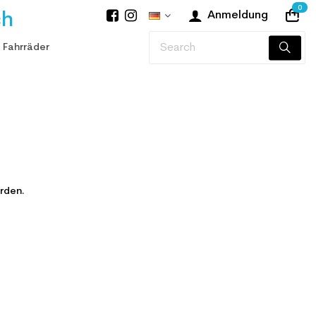
0
ch
Anmeldung
 Fahrräder
rden.