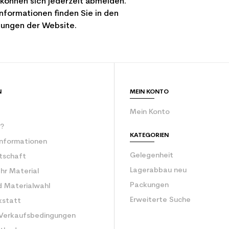
 können sich jederzeit abmelden.
nformationen finden Sie in den
ungen der Website.
N
MEIN KONTO
Mein Konto
r?
KATEGORIEN
Informationen
Gelegenheit
rtschaft
Lagerabbau neu
Ihr Material
Packungen
d Materialwahl
Erweiterte Suche
kstatt
 Verkaufsbedingungen