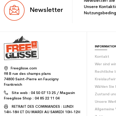
Newsletter! Sie
Unsere Kontakti
Newsletter
Nutzungsbeding
INFORMATIO
Kontakt
Wer sind wi
Freeglisse.com
Rechtliche 
98 B rue des champs plans
74800 Saint-Pierre en Faucigny
Kreislaufwi
Frankreich
Wählen Sie 
Site web : 04 50 07 13 25 / Magasin
Zustand un
Freeglisse Shop : 04 85 22 11 04
Unsere Wer
RETRAIT DES COMMANDES : LUNDI
Allgemeine
14H-18H ET DU MARDI AU SAMEDI 10H-12H