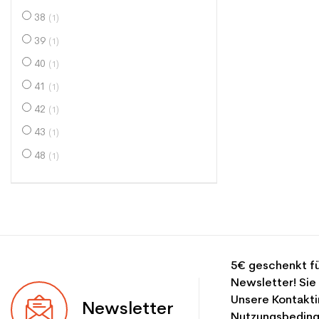
38
(1)
39
(1)
40
(1)
41
(1)
42
(1)
43
(1)
48
(1)
5€ geschenkt fü
Newsletter! Sie
Unsere Kontakti
Newsletter
Nutzungsbeding