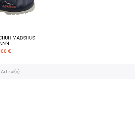
CHUH MADSHUS
NNN
,00 €
 Artikel(n)