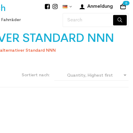
0
ch
Anmeldung
 Fahrräder
VER STANDARD NNN
 alternativer Standard NNN

Sortiert nach:
Quantity, Highest first