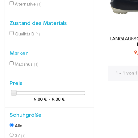
Alternative
(1)
Zustand des Materials
Qualität B
(1)
LANGLAUFS
9
Marken
Madshus
(1)
1 - 1 von 1
Preis
9,00 € - 9,00 €
Schuhgröße
Alle
37
(1)