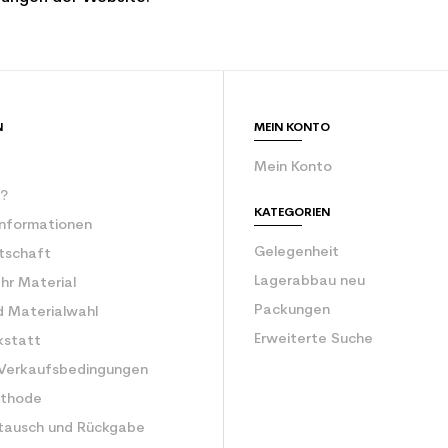
N
MEIN KONTO
Mein Konto
r?
KATEGORIEN
Informationen
Gelegenheit
rtschaft
Lagerabbau neu
Ihr Material
Packungen
d Materialwahl
Erweiterte Suche
kstatt
 Verkaufsbedingungen
ethode
tausch und Rückgabe