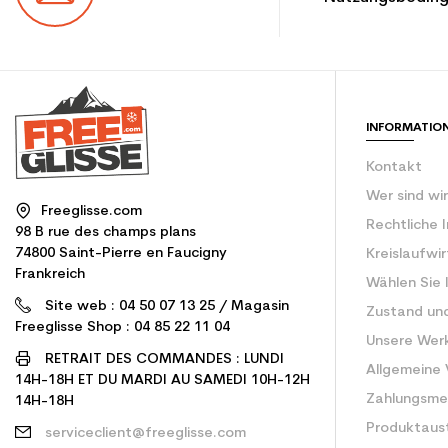
INFORMATIO
Kontakt
Wer sind wi
Freeglisse.com
Rechtliche 
98 B rue des champs plans
74800 Saint-Pierre en Faucigny
Kreislaufwi
Frankreich
Wählen Sie 
Site web : 04 50 07 13 25 / Magasin
Zustand un
Freeglisse Shop : 04 85 22 11 04
Unsere Wer
RETRAIT DES COMMANDES : LUNDI
Allgemeine
14H-18H ET DU MARDI AU SAMEDI 10H-12H
Zahlungsm
14H-18H
Produktaus
serviceclient@freeglisse.com