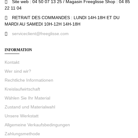
Site web : 04 50 07 13 25 / Magasin Freeglisse Shop : 04 85
22 11 04
RETRAIT DES COMMANDES : LUNDI 14H-18H ET DU
MARDI AU SAMEDI 10H-12H 14H-18H
serviceclient@freeglisse.com
INFORMATION
Kontakt
Wer sind wir?
Rechtliche Informationen
Kreislaufwirtschaft
Wählen Sie Ihr Material
Zustand und Materialwahl
Unsere Werkstatt
Allgemeine Verkaufsbedingungen
Zahlungsmethode