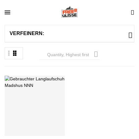
VERFEINERN:

Quantity, Highest first