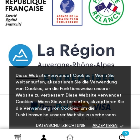
Diese Website verwendet Cookies – Wenn Sie
weiter surfen, akzeptieren Sie die Verwendung
von Cookies, um die Funktionsweise unserer
Website zu verbessern.Diese Website verwendet
Cookies – Wenn Sie weiter surfen, akzeptieren Sie
die Verwendung von Cookies, um die
Funktionsweise unserer Website zu verbessern.
© 2026 Freeglisse - By Nextase
done
DATENSCHUTZRICHTLINIE
AKZEPTIEREN
0