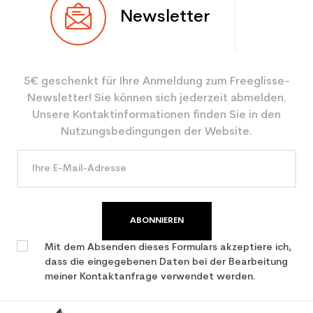
Newsletter
Benutzer
Frau
Ebene
Sportliche Freizeit
5€ geschenkt für Ihre Anmeldung zum Freeglisse-
Farbe
Braun
Newsletter! Sie können sich jederzeit abmelden.
CO2-Einsparungen für
0.675
Unsere Kontaktinformationen finden Sie in den
den Planeten (in kg)
Nutzungsbedingungen der Website.
Type de produit
Gebrauchte Schneeschuhe
und Schuhe
ABONNIEREN
Mit dem Absenden dieses Formulars akzeptiere ich,
dass die eingegebenen Daten bei der Bearbeitung
meiner Kontaktanfrage verwendet werden.