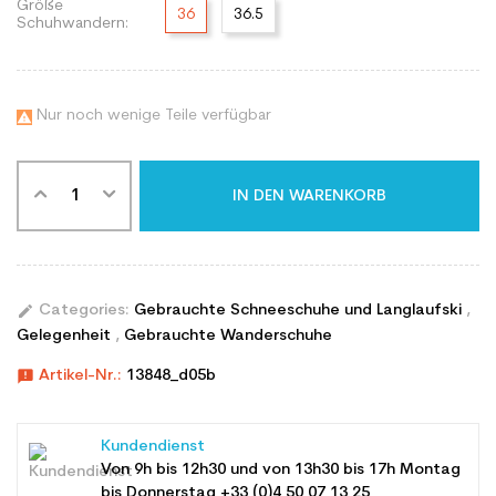
Größe
36
36.5
Schuhwandern:
Nur noch wenige Teile verfügbar

IN DEN WARENKORB
edit
Categories:
Gebrauchte Schneeschuhe und Langlaufski
,
Gelegenheit
,
Gebrauchte Wanderschuhe
announcement
Artikel-Nr.:
13848_d05b
Kundendienst
Von 9h bis 12h30 und von 13h30 bis 17h Montag
bis Donnerstag +33 (0)4 50 07 13 25