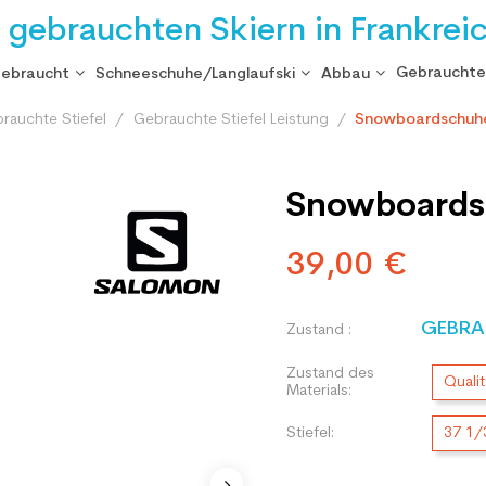
i gebrauchten Skiern in Frankrei
Gebrauchte
gebraucht
Schneeschuhe/Langlaufski
Abbau
rauchte Stiefel
Gebrauchte Stiefel Leistung
Snowboardschuhe
Snowboards
39,00 €
GEBRA
Zustand :
Zustand des
Qualit
Materials:
Stiefel:
37 1/