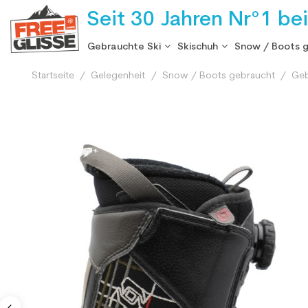
Seit 30 Jahren Nr°1 be
Gebrauchte Ski
Skischuh
Snow / Boots 
Startseite
Gelegenheit
Snow / Boots gebraucht
Geb