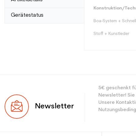
Konstruktion/Techn
Gerätestatus
Boa-System + Schnel
Stoff + Kunstleder
Typ
5€ geschenkt fü
Benutzer
Newsletter! Sie
Ebene
Unsere Kontakti
Newsletter
Nutzungsbeding
Farbe
CO2-Einsparungen f