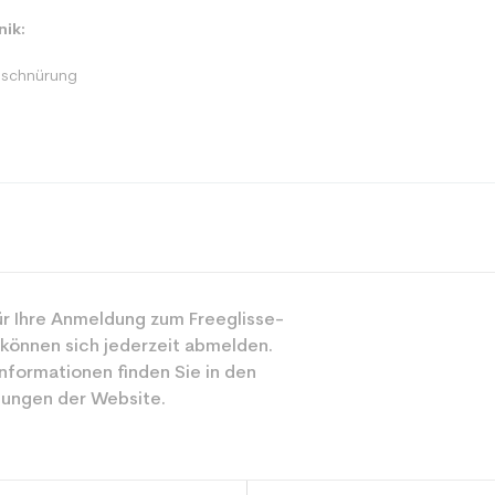
ik:
lschnürung
Alle Berge
r Ihre Anmeldung zum Freeglisse-
Gemischt
 können sich jederzeit abmelden.
Sportliche Frei
nformationen finden Sie in den
ungen der Website.
Schwarz
ür den Planeten (in kg)
1.31