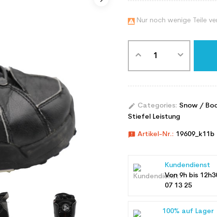
Nur noch wenige Teile ve

edit
Categories:
Snow / Bo
Stiefel Leistung
announcement
Artikel-Nr.:
19609_k11b
Kundendienst
Von 9h bis 12h3
07 13 25
100% auf Lager