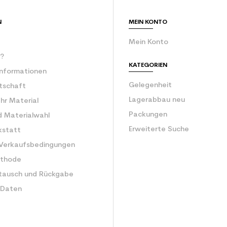
Gebrauchte Sti
N
MEIN KONTO
Mein Konto
r?
KATEGORIEN
Informationen
Gelegenheit
rtschaft
Lagerabbau neu
Ihr Material
Packungen
d Materialwahl
Erweiterte Suche
kstatt
 Verkaufsbedingungen
ethode
tausch und Rückgabe
 Daten