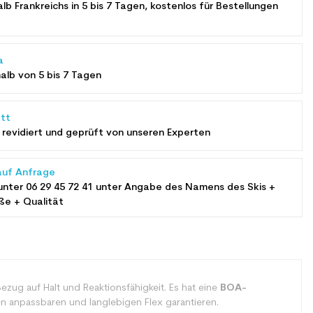
alb Frankreichs in 5 bis 7 Tagen, kostenlos für Bestellungen
a
halb von 5 bis 7 Tagen
tt
revidiert und geprüft von unseren Experten
auf Anfrage
unter
06 29 45 72 41
unter Angabe des Namens des Skis +
ße + Qualität
ug auf Halt und Reaktionsfähigkeit. Es hat eine
BOA-
nen anpassbaren und langlebigen Flex garantieren.