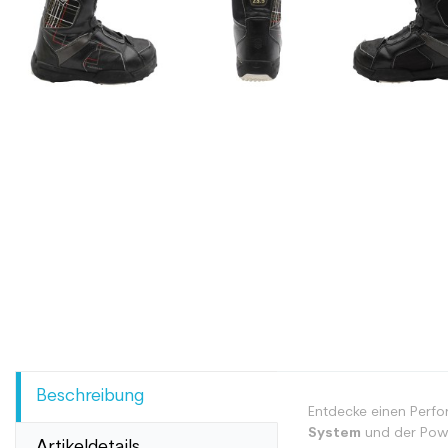
Beschreibung
Entdecke einen Perfo
System
und der Pow
Artikeldetails