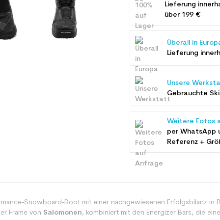
Lieferung innerh
über 199 €
Überall in Europ
Lieferung inner
Unsere Werksta
Gebrauchte Ski 
Weitere Fotos 
per WhatsApp 
Referenz + Grö
rmance-Snowboard-Boot mit einer nachgewiesenen Erfolgsbilanz in Bez
er Frame von
Salomonen
, kombiniert mit den Energizer Bars, die ei