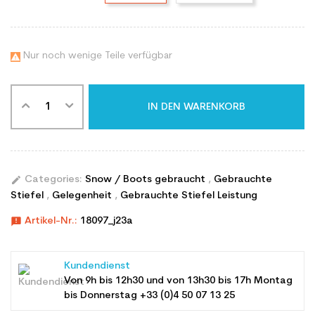
Nur noch wenige Teile verfügbar

IN DEN WARENKORB
edit
Categories:
Snow / Boots gebraucht
,
Gebrauchte
Stiefel
,
Gelegenheit
,
Gebrauchte Stiefel Leistung
announcement
Artikel-Nr.:
18097_j23a
Kundendienst
Von 9h bis 12h30 und von 13h30 bis 17h Montag
bis Donnerstag +33 (0)4 50 07 13 25