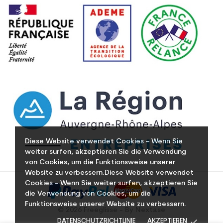
Diese Website verwendet Cookies – Wenn Sie
weiter surfen, akzeptieren Sie die Verwendung
von Cookies, um die Funktionsweise unserer
Website zu verbessern.Diese Website verwendet
Cookies – Wenn Sie weiter surfen, akzeptieren Sie
die Verwendung von Cookies, um die
Funktionsweise unserer Website zu verbessern.
© 2026 Freeglisse - By Nextase
done
DATENSCHUTZRICHTLINIE
AKZEPTIEREN