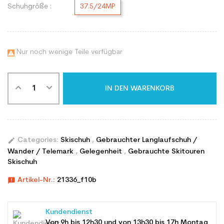
Schuhgröße :
37.5/24MP
Nur noch wenige Teile verfügbar

IN DEN WARENKORB
edit
Categories:
Skischuh
,
Gebrauchter Langlaufschuh /
Wander / Telemark
,
Gelegenheit
,
Gebrauchte Skitouren
Skischuh
announcement
Artikel-Nr.:
21336_f10b
Kundendienst
Von 9h bis 12h30 und von 13h30 bis 17h Montag