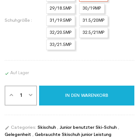
29/18.5MP
30/19MP
Schuhgröße :
31/19.5MP
31.5/20MP
32/20.5MP
32.5/21MP
33/21.5MP
Auf Lager

IN DEN WARENKORB
edit
Categories:
Skischuh
,
Junior benutzter Ski-Schuh
,
Gelegenheit
,
Gebrauchte Skischuh junior Leistung