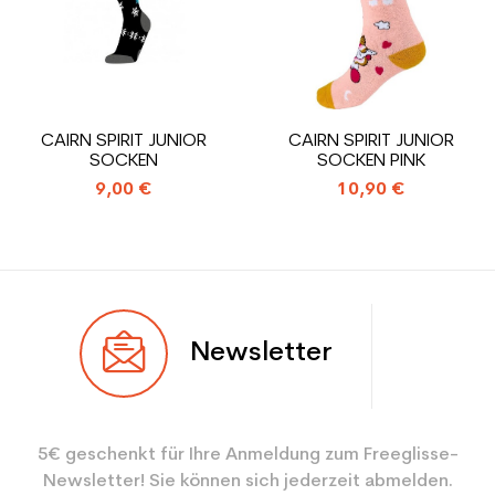
Benutzer - Konfigurator
ein Junior
CO2-Einsparungen für
1.31
den Planeten (in kg)
CAIRN SPIRIT JUNIOR
CAIRN SPIRIT JUNIOR
SOCKEN
SOCKEN PINK
Type de produit
Gebrauchte Skischuh junior
9,00 €
10,90 €
Leistung
Newsletter
5€ geschenkt für Ihre Anmeldung zum Freeglisse-
Newsletter! Sie können sich jederzeit abmelden.