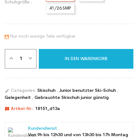
Schuhgröße :
41/26.5MP
Nur noch wenige Teile verfügbar

IN DEN WARENKORB
edit
Categories:
Skischuh
,
Junior benutzter Ski-Schuh
,
Gelegenheit
,
Gebrauchte Skischuh junior günstig
announcement
Artikel-Nr.:
18151_d13a
Kundendienst
Von 9h bis 12h30 und von 13h30 bis 17h Montag