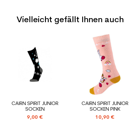
Vielleicht gefällt Ihnen auch
Typ
Spur
Benutzer
Junior
Preis
Preis
Ebene
Freizeit
Farbe
Weiß
CO2-Einsparungen für
1.31
den Planeten (in kg)
Type de produit
Gebrauchte Skischuh junior
CAIRN SPIRIT JUNIOR
CAIRN SPIRIT JUNIOR
günstig
SOCKEN
SOCKEN PINK
9,00 €
10,90 €