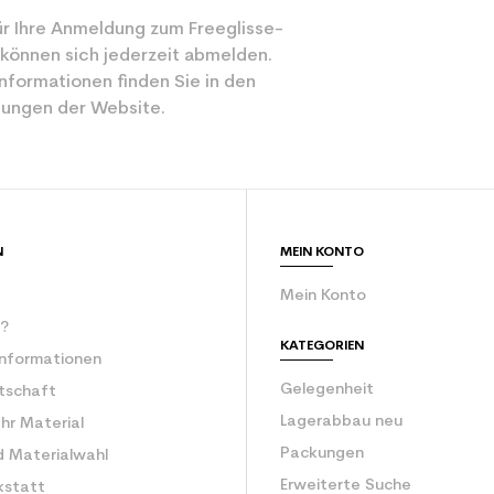
r Ihre Anmeldung zum Freeglisse-
 können sich jederzeit abmelden.
nformationen finden Sie in den
ungen der Website.
N
MEIN KONTO
Mein Konto
r?
KATEGORIEN
Informationen
Gelegenheit
rtschaft
Lagerabbau neu
Ihr Material
Packungen
d Materialwahl
Erweiterte Suche
kstatt