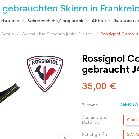
i gebrauchten Skiern in Frankrei
Gebrauchte
gebraucht
Schneeschuhe/Langlaufski
Abbau
i-Schuh
Gebrauchte Skischuh junior Freizeit
Rossignol Comp Ju
Rossignol C
gebraucht J
35,00 €
GEBRA
Zustand :
Zustand des
Qualit
Materials:
Schuhgröße :
37/2