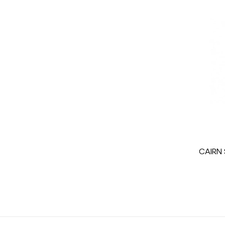
Farbe
CO2-Einsparungen f
Type de produit
CAIRN 