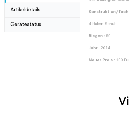
Artikeldetails
Konstruktion/Tech
Gerätestatus
4-Haken-Schuh.
Biegen
: 50
Jahr
: 2014
Neuer Preis
: 100 Eu
Vi
Typ
Benutzer
Ebene
Preis