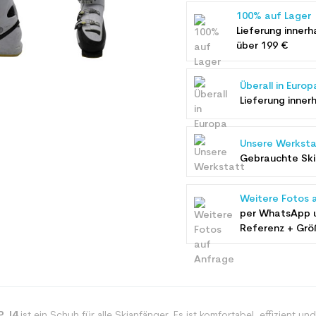
100% auf Lager
Lieferung innerh
über 199 €
Überall in Europ
Lieferung inner
Unsere Werksta
Gebrauchte Ski 
Weitere Fotos 
per WhatsApp 
Referenz + Grö
P J4
ist ein Schuh für alle Skianfänger. Es ist komfortabel, effizient