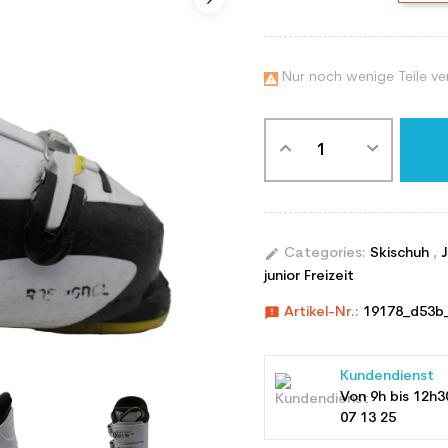
Nur noch wenige Teile ve

edit
Categories:
Skischuh
,
junior Freizeit
announcement
Artikel-Nr.:
19178_d53b
Kundendienst
Von 9h bis 12h3
07 13 25