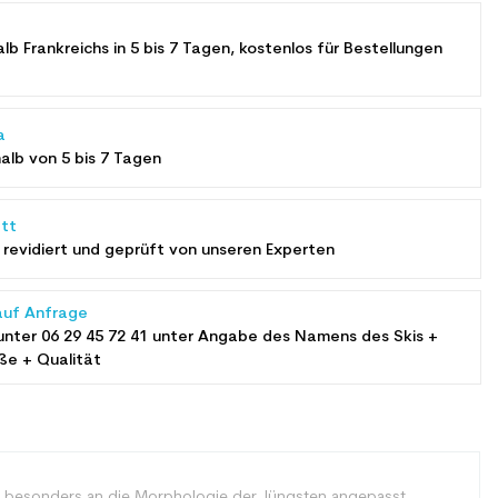
alb Frankreichs in 5 bis 7 Tagen, kostenlos für Bestellungen
a
halb von 5 bis 7 Tagen
tt
revidiert und geprüft von unseren Experten
auf Anfrage
unter
06 29 45 72 41
unter Angabe des Namens des Skis +
ße + Qualität
 und besonders an die Morphologie der Jüngsten angepasst.