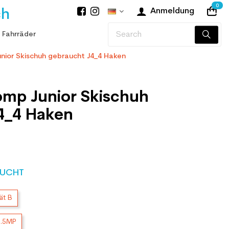
0
ch
Anmeldung
 Fahrräder
nior Skischuh gebraucht J4_4 Haken
omp Junior Skischuh
4_4 Haken
UCHT
ät B
3.5MP