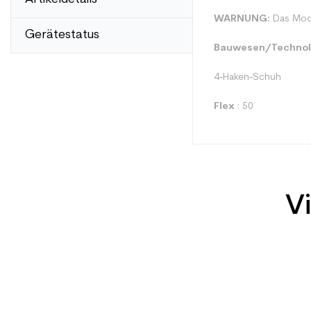
WARNUNG:
Das Model
Gerätestatus
Bauwesen/Technol
4-Haken-Schuh
Flex
: 50
Vi
Typ
Benutzer
Ebene
Preis
Farbe