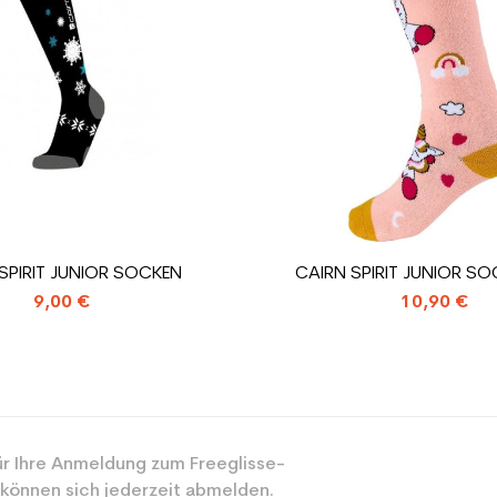
rator
ein Junior
ür den Planeten (in kg)
1.31
Gebrauchte Ski
SPIRIT JUNIOR SOCKEN
CAIRN SPIRIT JUNIOR SO
9,00 €
10,90 €
r Ihre Anmeldung zum Freeglisse-
 können sich jederzeit abmelden.