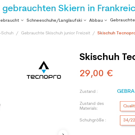
i gebrauchten Skiern in Frankrei
Gebrauchte
gebraucht
Schneeschuhe/Langlaufski
Abbau
i-Schuh
Gebrauchte Skischuh junior Freizeit
Skischuh Tecnopr
Skischuh Te
29,00 €
GEBRA
Zustand :
Zustand des
Qualit
Materials:
Schuhgröße :
34/2