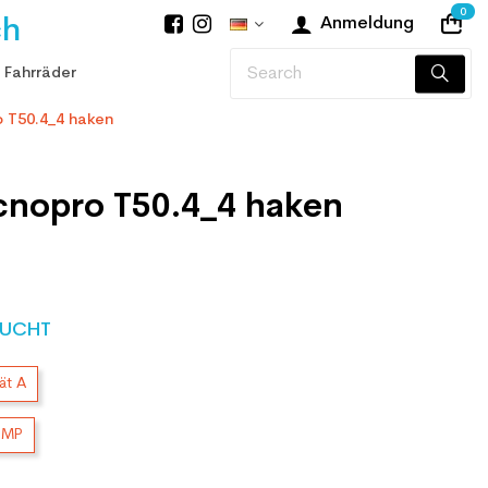
0
ch
Anmeldung
 Fahrräder
o T50.4_4 haken
cnopro T50.4_4 haken
UCHT
ät A
2MP