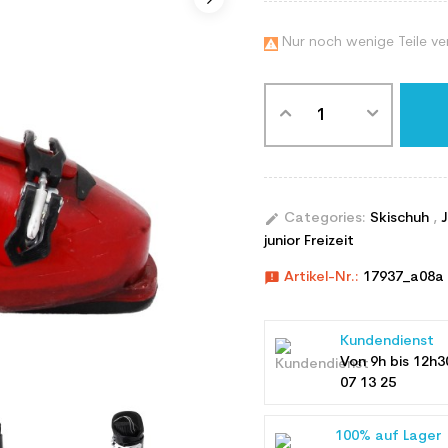
Nur noch wenige Teile ve

edit
Categories:
Skischuh
,
junior Freizeit
announcement
Artikel-Nr.:
17937_a08a
Kundendienst
Von 9h bis 12h3
07 13 25
100% auf Lager