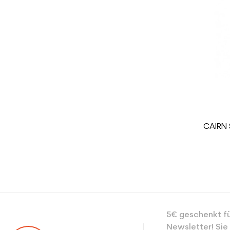
Benutzer - Konfigu
CO2-Einsparungen f
Type de produit
CAIRN 
5€ geschenkt fü
Newsletter! Sie