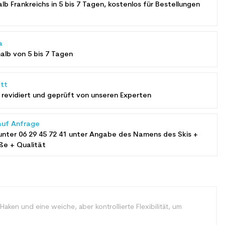
alb Frankreichs in 5 bis 7 Tagen, kostenlos für Bestellungen
a
halb von 5 bis 7 Tagen
tt
revidiert und geprüft von unseren Experten
auf Anfrage
unter
06 29 45 72 41
unter Angabe des Namens des Skis +
ße + Qualität
Haken und eine weiche, aber kontrollierte Flexibilität, um