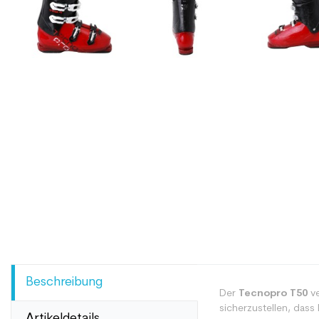
Beschreibung
Der
Tecnopro T50
ve
sicherzustellen, dass 
Artikeldetails