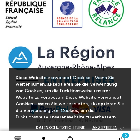
Diese Website verwendet Cookies – Wenn Sie
weiter surfen, akzeptieren Sie die Verwendung
von Cookies, um die Funktionsweise unserer
Website zu verbessern.Diese Website verwendet
Cookies – Wenn Sie weiter surfen, akzeptieren Sie
die Verwendung von Cookies, um die
Funktionsweise unserer Website zu verbessern.
© 2026 Freeglisse - By Nextase
done
DATENSCHUTZRICHTLINIE
AKZEPTIEREN
0