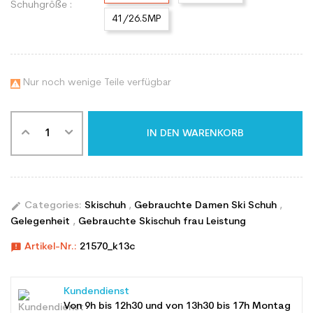
Schuhgröße :
41/26.5MP
Nur noch wenige Teile verfügbar

IN DEN WARENKORB
edit
Categories:
Skischuh
,
Gebrauchte Damen Ski Schuh
,
Gelegenheit
,
Gebrauchte Skischuh frau Leistung
announcement
Artikel-Nr.:
21570_k13c
Kundendienst
Von 9h bis 12h30 und von 13h30 bis 17h Montag