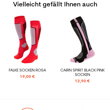
Vielleicht gefällt Ihnen auch
Typ
Mehrwertig
Benutzer
Frau
Preis
Preis
Ebene
Sportliche Freizeit
Farbe
Schwarz
CO2-Einsparungen für
1.31
den Planeten (in kg)
Type de produit
Gebrauchte Skischuh frau
FALKE SOCKEN ROSA
CAIRN SPIRIT BLACK PINK
Leistung
SOCKEN
19,00 €
12,90 €