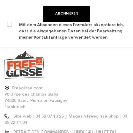
ABONNIEREN
Mit dem Absenden dieses Formulars akzeptiere ich,
dass die eingegebenen Daten bei der Bearbeitung
meiner Kontaktanfrage verwendet werden.
Freeglisse.com
98 B rue des champs plans
74800 Saint-Pierre en Faucigny
Frankreich
Site web : 04 50 07 13 25 / Magasin Freeglisse Shop : 04
85 22 11 04
RETRAIT DES COMMANDES : LUNDI 14H-18H ET DU