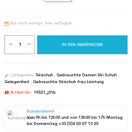
Nur noch wenige Teile verfügbar

IN DEN WARENKORB
edit
Categories:
Skischuh
,
Gebrauchte Damen Ski Schuh
,
Gelegenheit
,
Gebrauchte Skischuh frau Leistung
announcement
Artikel-Nr.:
19521_j31b
Kundendienst
Von 9h bis 12h30 und von 13h30 bis 17h Montag
bis Donnerstag +33 (0)4 50 07 13 25