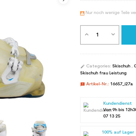
Nur noch wenige Teile ve

edit
Categories:
Skischuh
,
Skischuh frau Leistung
announcement
Artikel-Nr.:
16657_i27a
Kundendienst
Von 9h bis 12h3
07 13 25
100% auf Lager