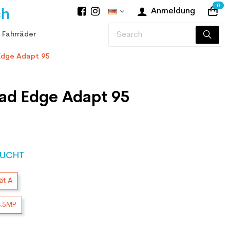
0
ch
Anmeldung
 Fahrräder
Edge Adapt 95
ad Edge Adapt 95
UCHT
ät A
4.5MP