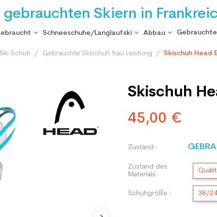
i gebrauchten Skiern in Frankrei
Gebrauchte
gebraucht
Schneeschuhe/Langlaufski
Abbau
Ski Schuh
Gebrauchte Skischuh frau Leistung
Skischuh Head 
Skischuh He
45,00 €
GEBRA
Zustand :
Zustand des
Qualit
Materials:
Schuhgröße :
38/2