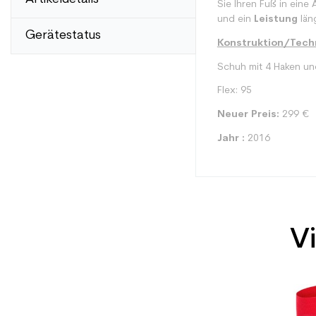
Sie Ihren Fuß in eine
und ein
Leistung
läng
Gerätestatus
Konstruktion/Techn
Schuh mit 4 Haken un
Flex: 95
Neuer Preis:
299 €
Jahr :
2016
Vi
Typ
Benutzer
Ebene
Preis