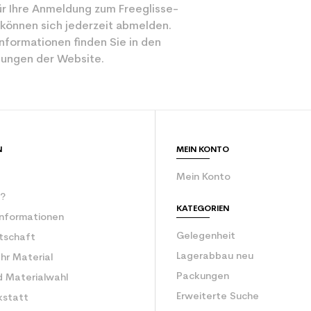
r Ihre Anmeldung zum Freeglisse-
 können sich jederzeit abmelden.
nformationen finden Sie in den
ungen der Website.
N
MEIN KONTO
Mein Konto
r?
KATEGORIEN
Informationen
Gelegenheit
rtschaft
Lagerabbau neu
Ihr Material
Packungen
d Materialwahl
Erweiterte Suche
kstatt