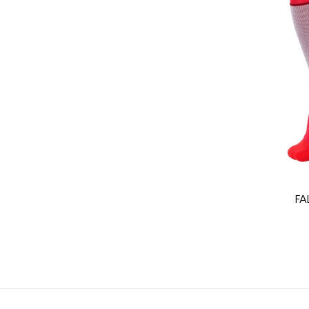
Farbe
CO2-Einsparungen f
Type de produit
FA