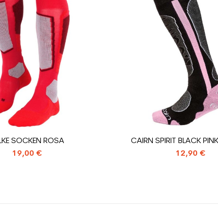
Weiß
ür den Planeten (in kg)
1.31
Gebrauchte Sk
LKE SOCKEN ROSA
CAIRN SPIRIT BLACK PI
19,00 €
12,90 €