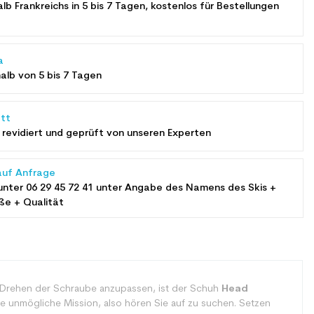
alb Frankreichs in 5 bis 7 Tagen, kostenlos für Bestellungen
a
halb von 5 bis 7 Tagen
tt
revidiert und geprüft von unseren Experten
auf Anfrage
unter
06 29 45 72 41
unter Angabe des Namens des Skis +
ße + Qualität
ch Drehen der Schraube anzupassen, ist der Schuh
Head
ne unmögliche Mission, also hören Sie auf zu suchen. Setzen