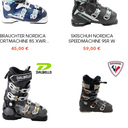
BRAUCHTER NORDICA
SKISCHUH NORDICA
ORTMACHINE 85 XWR
SPEEDMACHINE 95R W
SKISCHUH
45,00 €
59,00 €