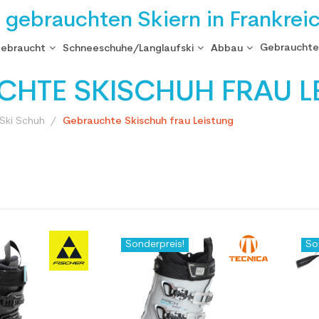
i gebrauchten Skiern in Frankrei
Gebrauchte
gebraucht
Schneeschuhe/Langlaufski
Abbau
HTE SKISCHUH FRAU L
Ski Schuh
Gebrauchte Skischuh frau Leistung
Sonderpreis!
So