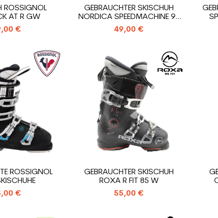
H ROSSIGNOL
GEBRAUCHTER SKISCHUH
GEB
CK AT R GW
NORDICA SPEEDMACHINE 95
SP
WR
,00 €
49,00 €
TE ROSSIGNOL
GEBRAUCHTER SKISCHUH
G
SKISCHUHE
ROXA R FIT 85 W
,00 €
55,00 €