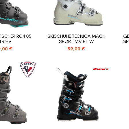
FISCHER RC4 85
SKISCHUHE TECNICA MACH
GE
TR HV
SPORT MV RT W
SP
,00 €
59,00 €