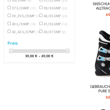
36/23MP
37/23.5MP
(9)
(23)
SKISCHU
ALLTRA
37.5/24MP
38/24.5MP
(17)
(22)
69
39_39.5/25MP
40/25.5MP
(14)
(25)
40.5/26MP
41/26.5MP
(15)
(12)
42_42.5/27MP
43/27.5MP
(1)
(2)
Preis
39,00 € - 69,00 €
GEBRAUCH
PURE 
55