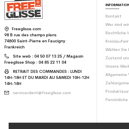
INFORMATIO
Kontakt
Wer sind wi
Freeglisse.com
Rechtliche 
98 B rue des champs plans
74800 Saint-Pierre en Faucigny
Kreislaufwi
Frankreich
Wählen Sie 
Site web : 04 50 07 13 25 / Magasin
Zustand un
Freeglisse Shop : 04 85 22 11 04
Unsere Wer
RETRAIT DES COMMANDES : LUNDI
Allgemeine
14H-18H ET DU MARDI AU SAMEDI 10H-12H
Zahlungsm
14H-18H
Produktaus
serviceclient@freeglisse.com
Persönliche