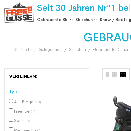
Seit 30 Jahren Nr°1 be
Gebrauchte Ski
Skischuh
Snow / Boots 
GEBRAUC
Startseite
Gelegenheit
Skischuh
Gebrauchte Damen 
VERFEINERN:
Typ
Alle Berge
(20)
Freeride
(1)
Spur
(18)
Mehrwertig
(8)