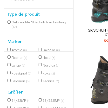
Type de produit
Gebrauchte Skischuh frau Leistung
(47)
SKISCHUH 
X
59
Marken
Atomic
Dalbello
(5)
(5)
Fischer
Head
(4)
(5)
Lange
Nordica
(2)
(6)
Rossignol
Roxa
(5)
(2)
Salomon
Tecnica
(6)
(7)
Größen
34/22MP
35/22.5MP
(1)
(8)