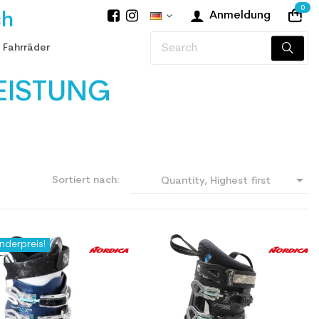
0
ch
Anmeldung
 Fahrräder
EISTUNG

Sortiert nach:
Quantity, Highest first
nderpreis!