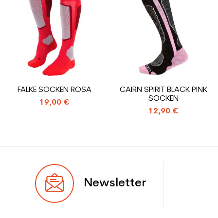
Ebene
Mächtig
Farbe
Rot
Benutzer - Konfigurator
eine Frau
CO2-Einsparungen für
1.31
den Planeten (in kg)
FALKE SOCKEN ROSA
CAIRN SPIRIT BLACK PINK
SOCKEN
Type de produit
Gebrauchte Skischuh frau
19,00 €
12,90 €
Leistung
Newsletter