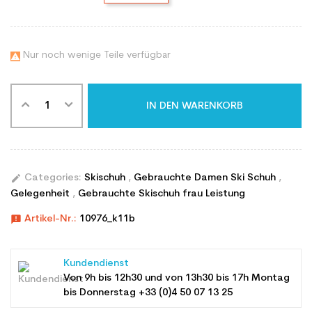
Nur noch wenige Teile verfügbar

IN DEN WARENKORB
edit
Categories:
Skischuh
,
Gebrauchte Damen Ski Schuh
,
Gelegenheit
,
Gebrauchte Skischuh frau Leistung
announcement
Artikel-Nr.:
10976_k11b
Kundendienst
Von 9h bis 12h30 und von 13h30 bis 17h Montag
bis Donnerstag +33 (0)4 50 07 13 25