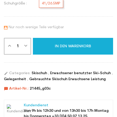
Schuhgröße :
41/26.5MP
Nur noch wenige Teile verfügbar

IN DEN WARENKORB
edit
Categories:
Skischuh
,
Erwachsener benutzter Ski-Schuh
,
Gelegenheit
,
Gebrauchte Skischuh Erwachsene Leistung
announcement
Artikel-Nr.:
21445_g03c
Kundendienst
Von 9h bis 12h30 und von 13h30 bis 17h Montag
bis Donnerstag +33 (0)4 50 07 13 25