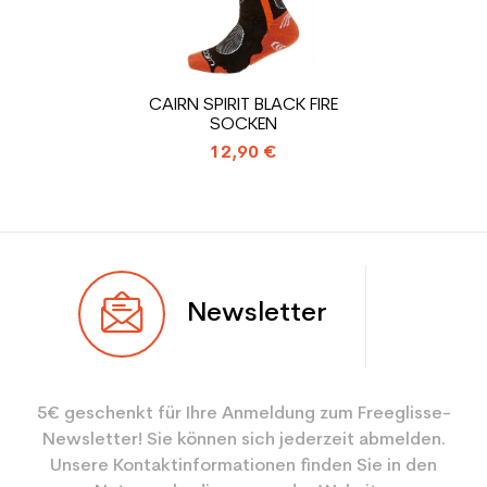
CO2-Einsparungen für
1.31
den Planeten (in kg)
Type de produit
Gebrauchte Skischuh
CAIRN SPIRIT BLACK FIRE
Erwachsene Leistung
SOCKEN
12,90 €
Newsletter
5€ geschenkt für Ihre Anmeldung zum Freeglisse-
Newsletter! Sie können sich jederzeit abmelden.
Unsere Kontaktinformationen finden Sie in den