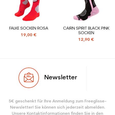
CO2-Einsparungen für
1.31
den Planeten (in kg)
Type de produit
Gebrauchte Skischuh
FALKE SOCKEN ROSA
CAIRN SPIRIT BLACK PINK
Erwachsene Leistung
SOCKEN
19,00 €
12,90 €
Newsletter
5€ geschenkt für Ihre Anmeldung zum Freeglisse-
Newsletter! Sie können sich jederzeit abmelden.
Unsere Kontaktinformationen finden Sie in den