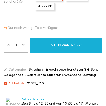
Schuhgröße :
45/29MP
Nur noch wenige Teile verfügbar

IN DEN WARENKORB
edit
Categories:
Skischuh
,
Erwachsener benutzter Ski-Schuh
,
Gelegenheit
,
Gebrauchte Skischuh Erwachsene Leistung
announcement
Artikel-Nr.:
21323_f10b
Kundendienst
Von 9h bis 12h30 und von 13h30 bis 17h Montag