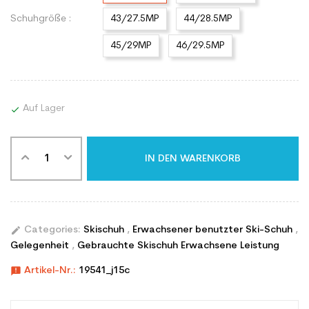
Schuhgröße :
43/27.5MP
44/28.5MP
45/29MP
46/29.5MP
Auf Lager

IN DEN WARENKORB
edit
Categories:
Skischuh
,
Erwachsener benutzter Ski-Schuh
,
Gelegenheit
,
Gebrauchte Skischuh Erwachsene Leistung
announcement
Artikel-Nr.:
19541_j15c