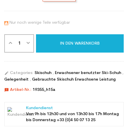
Nur noch wenige Teile verfügbar

IN DEN WARENKORB
edit
Categories:
Skischuh
,
Erwachsener benutzter Ski-Schuh
,
Gelegenheit
,
Gebrauchte Skischuh Erwachsene Leistung
announcement
Artikel-Nr.:
19355_h15a
Kundendienst
Von 9h bis 12h30 und von 13h30 bis 17h Montag
bis Donnerstag +33 (0)4 50 07 13 25