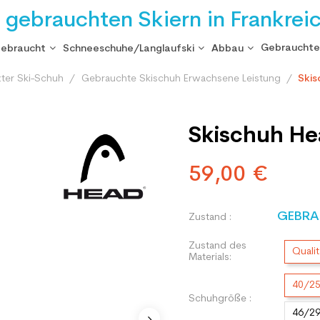
i gebrauchten Skiern in Frankrei
Gebrauchte
gebraucht
Schneeschuhe/Langlaufski
Abbau
ter Ski-Schuh
Gebrauchte Skischuh Erwachsene Leistung
Skis
Skischuh He
59,00 €
GEBRA
Zustand :
Zustand des
Qualit
Materials:
40/2
Schuhgröße :
46/2