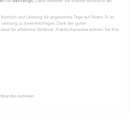
er
hat
bestätigt,
Damit kommen Sie sowohl technisch als
Komfort und Leistung für angenehme Tage auf Skiern. Er ist
 Leistung zu beeinträchtigen. Dank der guten
deal für erfahrene Skifahrer. Praktischerweise können Sie Ihre
Armbandes kommen.