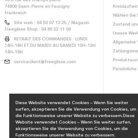
98 B rue des champs plans
74800 Saint-Pierre en Faucigny
Kreislaufwi
Frankreich
Wählen Sie 
Site web : 04 50 07 13 25 / Magasin
Zustand un
Freeglisse Shop : 04 85 22 11 04
Unsere Wer
RETRAIT DES COMMANDES : LUNDI
Allgemeine
14H-18H ET DU MARDI AU SAMEDI 10H-12H
Zahlungsm
14H-18H
Produktaus
serviceclient@freeglisse.com
Persönliche
Diese Website verwendet Cookies – Wenn Sie weiter
surfen, akzeptieren Sie die Verwendung von Cookies, um
die Funktionsweise unserer Website zu verbessern.Diese
Website verwendet Cookies – Wenn Sie weiter surfen,
akzeptieren Sie die Verwendung von Cookies, um die
Funktionsweise unserer Website zu verbessern.