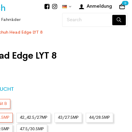
0
ch
Anmeldung
 Fahrräder
chuh Head Edge LYT 8
ad Edge LYT 8
UCHT
ät B
5.5MP
42_42.5/27MP
43/27.5MP
44/28.5MP
9.5MP
47.5/30.5MP