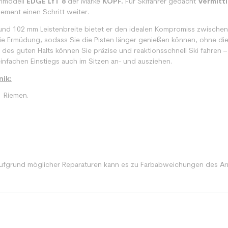
nmodell
EDGE LYT 8
der Marke
KOPF.
Für Skifahrer gedacht
Vermittl
ement einen Schritt weiter.
und 102 mm Leistenbreite bietet er den idealen Kompromiss zwischen 
die Ermüdung, sodass Sie die Pisten länger genießen können, ohne die
des guten Halts können Sie präzise und reaktionsschnell Ski fahren – i
nfachen Einstiegs auch im Sitzen an- und ausziehen.
ik:
1 Riemen.
fgrund möglicher Reparaturen kann es zu Farbabweichungen des 