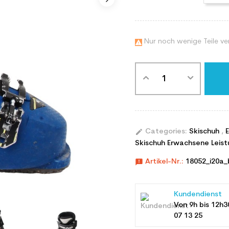
Nur noch wenige Teile ve

edit
Categories:
Skischuh
,
Skischuh Erwachsene Leist
announcement
Artikel-Nr.:
18052_i20a_
Kundendienst
Von 9h bis 12h3
07 13 25