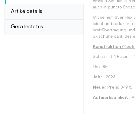
Wählen Sie das Herre
auch in puncto Engag
Artikeldetails
Mit seinem 85er Flex 
leicht und reduziert 
Gerätestatus
Kraftübertragung und 
Skischuhe dank des ei
Konstruktion/Techn
Schuh mit 4 Haken + 
Flex: 85
Jahr :
2023
Neuer Preis:
349 €
Aufmerksamkeit :
Au