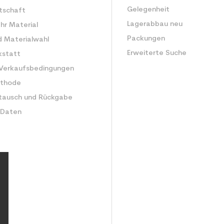
Gelegenheit
rtschaft
Lagerabbau neu
Ihr Material
Packungen
d Materialwahl
Erweiterte Suche
kstatt
 Verkaufsbedingungen
ethode
tausch und Rückgabe
 Daten