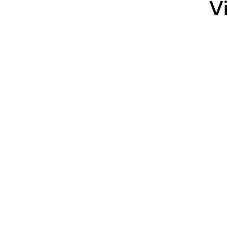
Vi
Typ
Benutzer
Ebene
Farbe
CO2-Einsparungen f
Type de produit