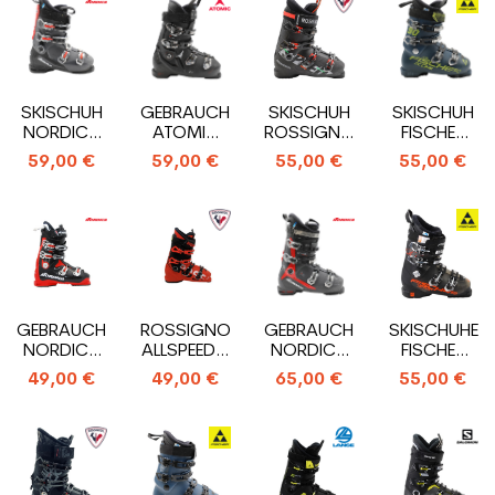
SKISCHUH
GEBRAUCHTE
SKISCHUH
SKISCHUH
NORDICA
ATOMIC
ROSSIGNOL
FISCHER
SPORTMACHINE
HAWX
SPEED
RC ONE 90
59,00 €
59,00 €
55,00 €
55,00 €
90 R
MAGNA
RENTAL
XTR HV
R90
SKISCHUHE
GEBRAUCHTER
ROSSIGNOL
GEBRAUCHTER
SKISCHUHE
NORDICA
ALLSPEED R
NORDICA
FISCHER
SPORTMACHINE
GEBRAUCHTER
SPEEDMACHINE
RC PRO 90
49,00 €
49,00 €
65,00 €
55,00 €
90 R
SKISCHUH
110 R
XTR
SKISCHUH
SKISCHUH