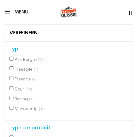
MENU
VERFEINERN:
Typ
Alle Berge
(59)
Freestyle
(1)
Freeride
(2)
Spur
(40)
Racing
(1)
Mehrwertig
(12)
Type de produit