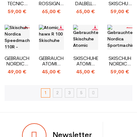
TECNICA
ROSSIGNOL
DALBELLO
SKISCHUH
MACH 1 RT
ALLSPEED
SPORT DS
TECNICA
59,00 €
65,00 €
65,00 €
59,00 €
100
LTD
MACH
SKISCHUHE
SPORT MV
RT 110 XR
GEBRAUCHTER
GEBRAUCHTE
SKISCHUHE
SKISCHUH
NORDICA
ATOMIC
ATOMIC
NORDICA
SPEEDMACHINE
HAWX
SAVOR
SPORTMACH
49,00 €
45,00 €
45,00 €
59,00 €
110R
MAGNA
R90X
100 R
SKISCHUH
R90X
PROLITE
SKISCHUHE
1
2
3
5
Newsletter