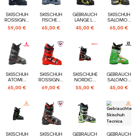
SKISCHUH
SKISCHUH
GEBRAUCHTE
SKISCHUH
ROSSIGNOL
FISCHER
LANGE LX
SALOMON
ALLTRACK
RC4 90
RTL
PRO R100
59,00 €
65,00 €
45,00 €
65,00 €
PRO 100
XTR HV
SKISCHUHE
SKISCHUH
SKISCHUH
SKISCHUHE
GEBRAUCHTE
ATOMIC
ROSSIGNOL
NORDICA
SALOMON
HAWX
ALLSPEED R
SPORTMACHINE
FOCUS
65,00 €
69,00 €
55,00 €
45,00 €
PRIME RX
90 R
SKISCHUHE
SKISCHUH
SKISCHUH
GEBRAUCHTE
GEBRAUCHTE