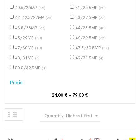
40.5/26MP
41/26.5MP
(45)
(52)
42_42.5/27MP
43/27.5MP
(26)
(37)
43.5/28MP
44/28.5MP
(28)
(48)
45/29MP
46/29.5MP
(30)
(36)
47/30MP
47.5/30.5MP
(10)
(12)
48/31MP
49/31.5MP
(3)
(4)
50.5/32.5MP
(1)
Preis
24,00 € - 79,00 €

Quantity, Highest first