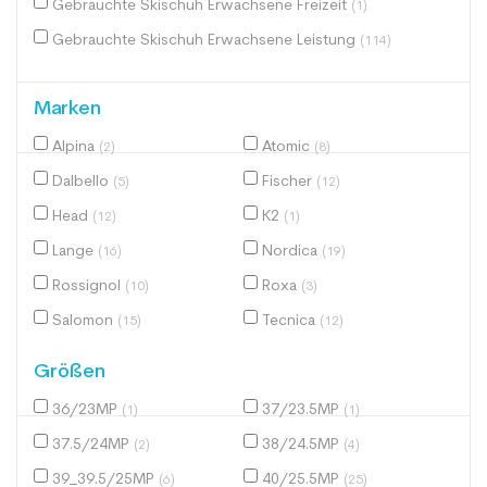
Gebrauchte Skischuh Erwachsene Freizeit
(1)
Gebrauchte Skischuh Erwachsene Leistung
(114)
Marken
Alpina
Atomic
(2)
(8)
Dalbello
Fischer
(5)
(12)
Head
K2
(12)
(1)
Lange
Nordica
(16)
(19)
Rossignol
Roxa
(10)
(3)
Salomon
Tecnica
(15)
(12)
Größen
36/23MP
37/23.5MP
(1)
(1)
37.5/24MP
38/24.5MP
(2)
(4)
39_39.5/25MP
40/25.5MP
(6)
(25)