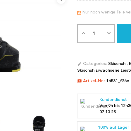
Nur noch wenige Teile ve

edit
Categories:
Skischuh
,
Skischuh Erwachsene Leist
announcement
Artikel-Nr.:
16531_f26c
Kundendienst
Von 9h bis 12h3
07 13 25
100% auf Lager