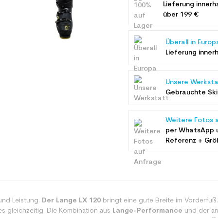
Lieferung innerh
über 199 €
Überall in Europ
Lieferung inner
Unsere Werksta
Gebrauchte Ski 
Weitere Fotos 
per WhatsApp 
Referenz + Grö
 und Leistung.
Der Lange LX 120
bringt eine gute Breite im Vorderfuß
es gleichzeitig. Die Kombination aus
Lange-Performance
und der an