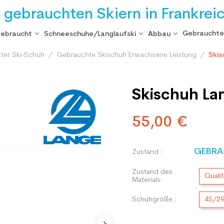
i gebrauchten Skiern in Frankrei
Gebrauchte
gebraucht
Schneeschuhe/Langlaufski
Abbau
ter Ski-Schuh
Gebrauchte Skischuh Erwachsene Leistung
Skis
Skischuh La
55,00 €
GEBRA
Zustand :
Zustand des
Qualit
Materials:
Schuhgröße :
45/2