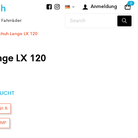
0
ch
Anmeldung
 Fahrräder
chuh Lange LX 120
nge LX 120
UCHT
ät A
9MP