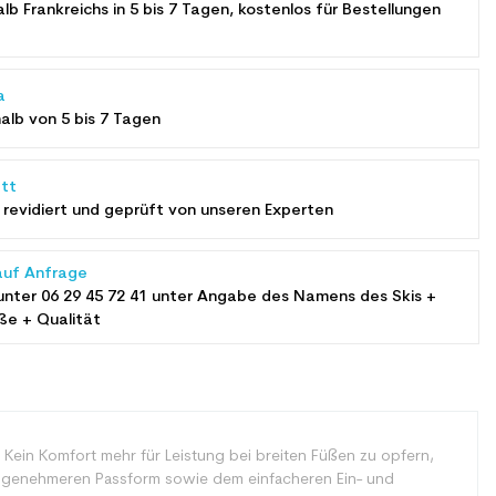
alb Frankreichs in 5 bis 7 Tagen, kostenlos für Bestellungen
a
halb von 5 bis 7 Tagen
tt
revidiert und geprüft von unseren Experten
auf Anfrage
unter
06 29 45 72 41
unter Angabe des Namens des Skis +
ße + Qualität
. Kein Komfort mehr für Leistung bei breiten Füßen zu opfern,
genehmeren Passform sowie dem einfacheren Ein- und