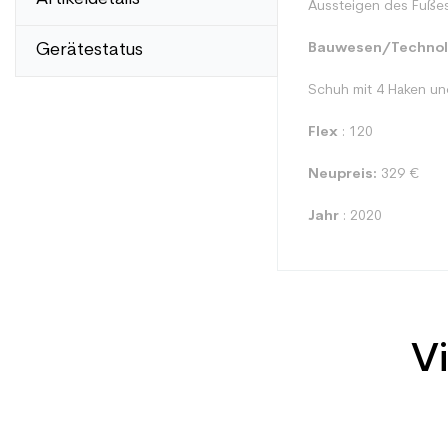
Aussteigen des Fußes 
Gerätestatus
Bauwesen/Technol
Schuh mit 4 Haken u
Flex
: 120
Neupreis:
329 €
Jahr
: 2020
Vi
Typ
Benutzer
Ebene