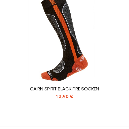
Schwarz
rator
ein Mann
ür den Planeten (in kg)
1.31
Gebrauchte Sk
CAIRN SPIRIT BLACK FIRE SOCKEN
12,90 €