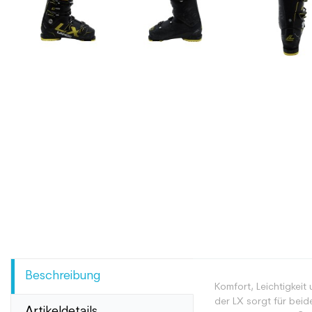
Beschreibung
Komfort, Leichtigkeit
der LX sorgt für beid
Artikeldetails