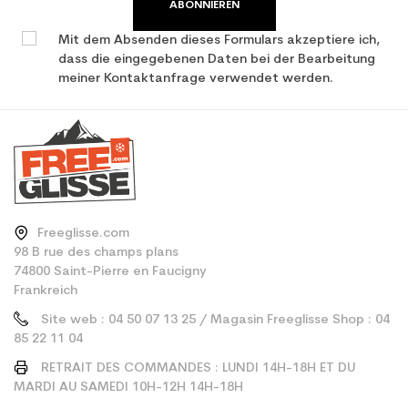
ABONNIEREN
Mit dem Absenden dieses Formulars akzeptiere ich,
dass die eingegebenen Daten bei der Bearbeitung
meiner Kontaktanfrage verwendet werden.
Freeglisse.com
98 B rue des champs plans
74800 Saint-Pierre en Faucigny
Frankreich
Site web : 04 50 07 13 25 / Magasin Freeglisse Shop : 04
85 22 11 04
RETRAIT DES COMMANDES : LUNDI 14H-18H ET DU
MARDI AU SAMEDI 10H-12H 14H-18H