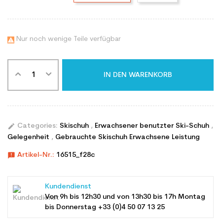
Nur noch wenige Teile verfügbar

IN DEN WARENKORB
edit
Categories:
Skischuh
,
Erwachsener benutzter Ski-Schuh
,
Gelegenheit
,
Gebrauchte Skischuh Erwachsene Leistung
announcement
Artikel-Nr.:
16515_f28c
Kundendienst
Von 9h bis 12h30 und von 13h30 bis 17h Montag
bis Donnerstag +33 (0)4 50 07 13 25