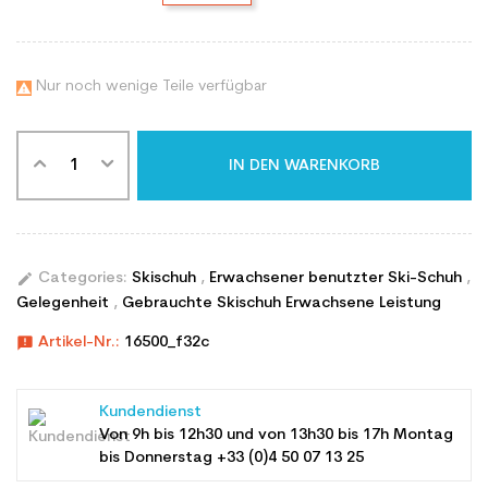
Nur noch wenige Teile verfügbar

IN DEN WARENKORB
edit
Categories:
Skischuh
,
Erwachsener benutzter Ski-Schuh
,
Gelegenheit
,
Gebrauchte Skischuh Erwachsene Leistung
announcement
Artikel-Nr.:
16500_f32c
Kundendienst
Von 9h bis 12h30 und von 13h30 bis 17h Montag
bis Donnerstag +33 (0)4 50 07 13 25