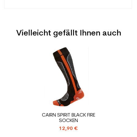
Vielleicht gefällt Ihnen auch
Typ
Mehrwertig
Benutzer
Mann
Preis
Ebene
Mächtig
Farbe
Rot
CO2-Einsparungen für
1.31
den Planeten (in kg)
Type de produit
Gebrauchte Skischuh
CAIRN SPIRIT BLACK FIRE
Erwachsene Leistung
SOCKEN
12,90 €