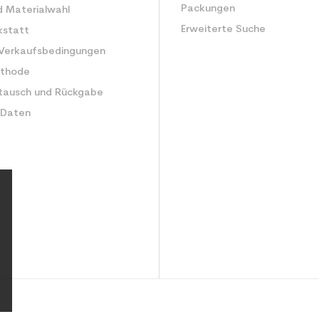
Packungen
d Materialwahl
Erweiterte Suche
kstatt
 Verkaufsbedingungen
ethode
tausch und Rückgabe
 Daten