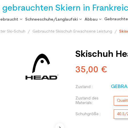
i gebrauchten Skiern in Frankrei
Gebrauchte
gebraucht
Schneeschuhe/Langlaufski
Abbau
ter Ski-Schuh
Gebrauchte Skischuh Erwachsene Leistung
Ski
Skischuh He
35,00 €
GEBRA
Zustand :
Zustand des
Qualit
Materials:
Schuhgröße :
40.5