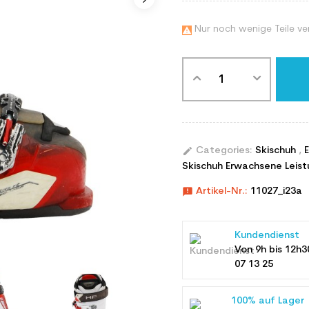
Nur noch wenige Teile ve

edit
Categories:
Skischuh
,
Skischuh Erwachsene Leist
announcement
Artikel-Nr.:
11027_i23a
Kundendienst
Von 9h bis 12h3
07 13 25
100% auf Lager