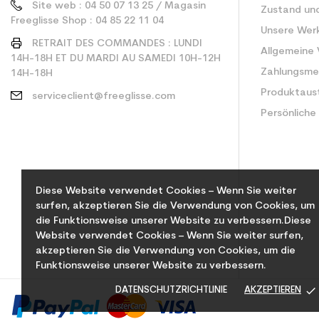
Site web : 04 50 07 13 25 / Magasin
Zustand un
Freeglisse Shop : 04 85 22 11 04
Unsere Wer
RETRAIT DES COMMANDES : LUNDI
Allgemeine
14H-18H ET DU MARDI AU SAMEDI 10H-12H
Zahlungsm
14H-18H
Produktaus
serviceclient@freeglisse.com
Persönliche
Diese Website verwendet Cookies – Wenn Sie weiter
surfen, akzeptieren Sie die Verwendung von Cookies, um
die Funktionsweise unserer Website zu verbessern.Diese
Website verwendet Cookies – Wenn Sie weiter surfen,
akzeptieren Sie die Verwendung von Cookies, um die
Funktionsweise unserer Website zu verbessern.
done
DATENSCHUTZRICHTLINIE
AKZEPTIEREN