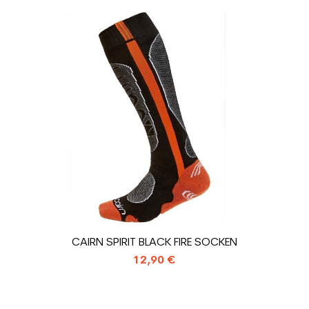
Mächtig
Preis
Rot
ür den Planeten (in kg)
1.31
Gebrauchte Sk
CAIRN SPIRIT BLACK FIRE SOCKEN
12,90 €