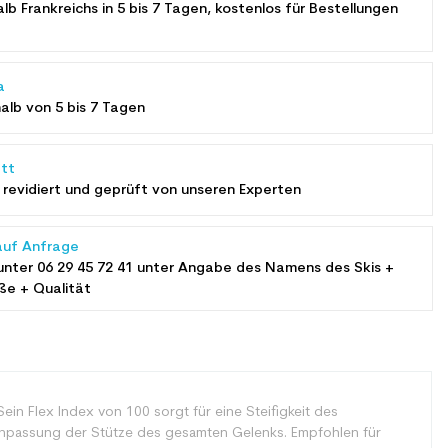
alb Frankreichs in 5 bis 7 Tagen, kostenlos für Bestellungen
a
halb von 5 bis 7 Tagen
tt
revidiert und geprüft von unseren Experten
auf Anfrage
unter
06 29 45 72 41
unter Angabe des Namens des Skis +
ße + Qualität
ein Flex Index von 100 sorgt für eine Steifigkeit des
 Anpassung der Stütze des gesamten Gelenks. Empfohlen für