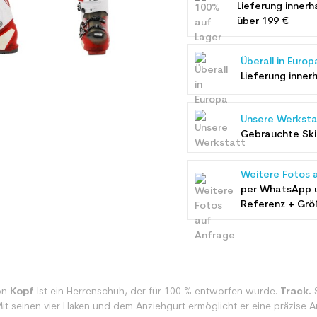
Lieferung innerh
über 199 €
Überall in Europ
Lieferung inner
Unsere Werksta
Gebrauchte Ski 
Weitere Fotos 
per WhatsApp 
Referenz + Grö
on
Kopf
Ist ein Herrenschuh, der für 100 % entworfen wurde.
Track.
S
Mit seinen vier Haken und dem Anziehgurt ermöglicht er eine präzise