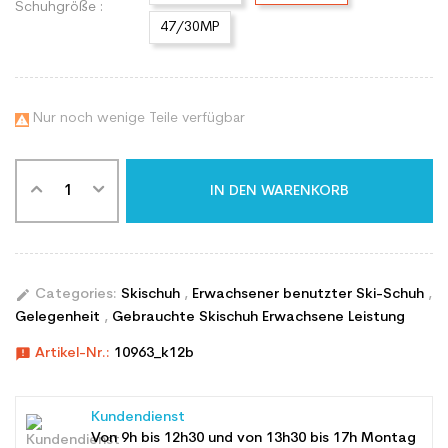
Schuhgröße :
47/30MP
Nur noch wenige Teile verfügbar

IN DEN WARENKORB
edit
Categories:
Skischuh
,
Erwachsener benutzter Ski-Schuh
,
Gelegenheit
,
Gebrauchte Skischuh Erwachsene Leistung
announcement
Artikel-Nr.:
10963_k12b
Kundendienst
Von 9h bis 12h30 und von 13h30 bis 17h Montag