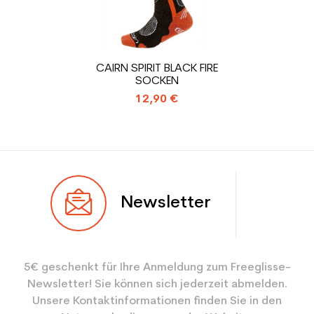
CO2-Einsparungen für
1.31
den Planeten (in kg)
Type de produit
Gebrauchte Skischuh
CAIRN SPIRIT BLACK FIRE
Erwachsene günstig
SOCKEN
12,90 €
Newsletter
5€ geschenkt für Ihre Anmeldung zum Freeglisse-
Newsletter! Sie können sich jederzeit abmelden.
Unsere Kontaktinformationen finden Sie in den