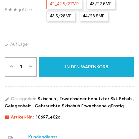
42_42.5/27MP
43/27.5MP
Schuhgröße :
43.5/28MP
44/28.5MP
Auf Lager

IN DEN WARENKORB
edit
Categories:
Skischuh
,
Erwachsener benutzter Ski-Schuh
,
Gelegenheit
,
Gebrauchte Skischuh Erwachsene günstig
announcement
Artikel-Nr.:
10697_e02c
Kundendienst