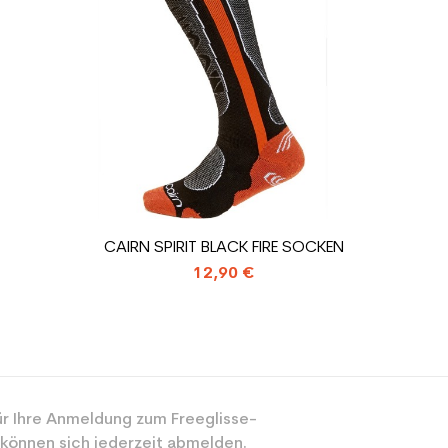
ür den Planeten (in kg)
1.31
Gebrauchte Sk
CAIRN SPIRIT BLACK FIRE SOCKEN
12,90 €
r Ihre Anmeldung zum Freeglisse-
 können sich jederzeit abmelden.