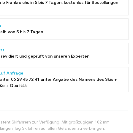
alb Frankreichs in 5 bis 7 Tagen, kostenlos für Bestellungen
a
halb von 5 bis 7 Tagen
tt
revidiert und geprüft von unseren Experten
auf Anfrage
unter
06 29 45 72 41
unter Angabe des Namens des Skis +
ße + Qualität
g steht Skifahrern zur Verfügung. Mit großzügigen 102 mm
langen Tag Skifahren auf allen Geländen zu verbringen.