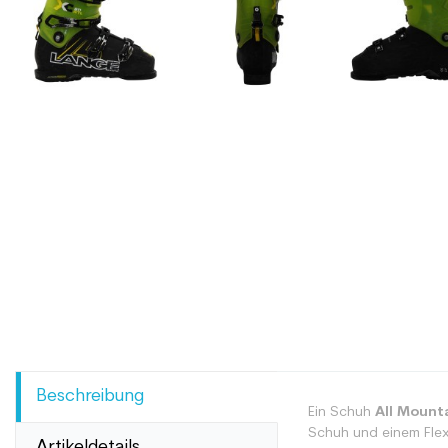
Beschreibung
Ein Schuh
All Mount
Schuh und einem Flex
Artikeldetails