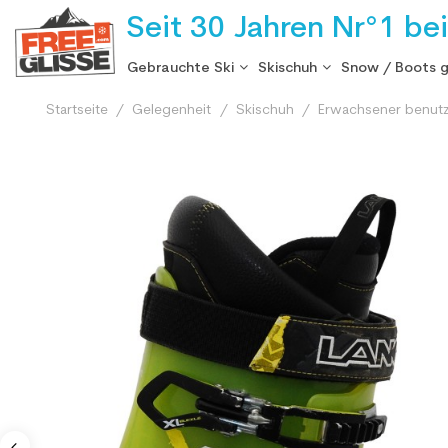
Seit 30 Jahren Nr°1 be
Gebrauchte Ski
Skischuh
Snow / Boots 
Startseite
Gelegenheit
Skischuh
Erwachsener benutz