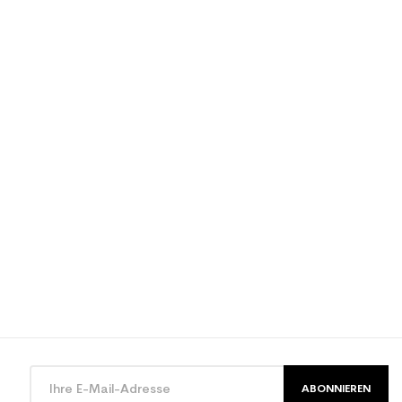
ischuh Erwachsene Freizeit
ABONNIEREN