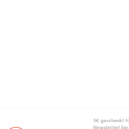
CO2-Einsparungen f
Type de produit
5€ geschenkt fü
Newsletter! Sie