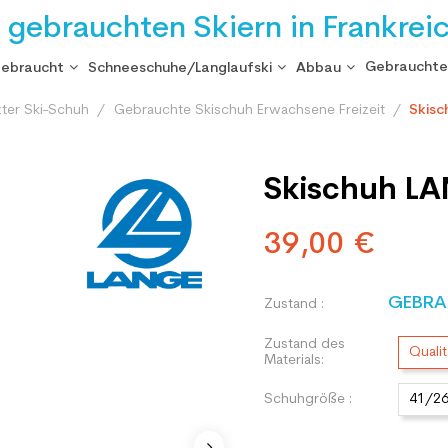
i gebrauchten Skiern in Frankrei
Gebrauchte
gebraucht
Schneeschuhe/Langlaufski
Abbau
ter Ski-Schuh
Gebrauchte Skischuh Erwachsene Freizeit
Skisc
Skischuh LA
39,00 €
GEBRA
Zustand :
Zustand des
Qualit
Materials:
Schuhgröße :
41/2