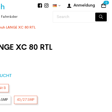
0
ch
Anmeldung
 Fahrräder
huh LANGE XC 80 RTL
NGE XC 80 RTL
UCHT
ät B
6.5MP
43/27.5MP