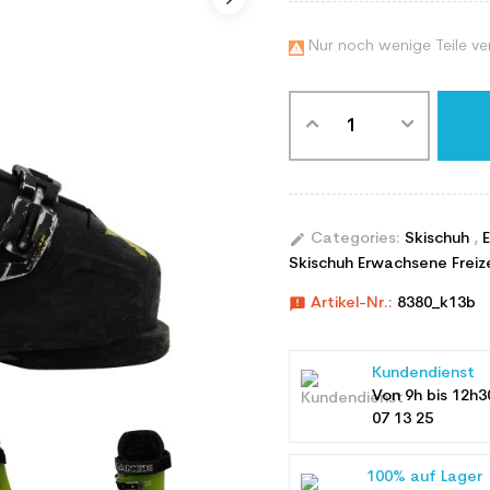
Nur noch wenige Teile ve

edit
Categories:
Skischuh
,
Skischuh Erwachsene Freiz
announcement
Artikel-Nr.:
8380_k13b
Kundendienst
Von 9h bis 12h3
07 13 25
100% auf Lager