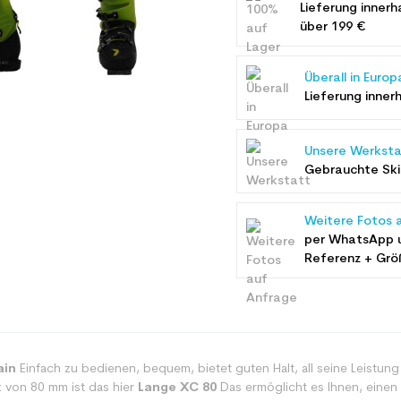
Lieferung innerh
über 199 €
Überall in Europ
Lieferung inner
Unsere Werksta
Gebrauchte Ski 
Weitere Fotos 
per WhatsApp 
Referenz + Grö
ain
Einfach zu bedienen, bequem, bietet guten Halt, all seine Leistun
 von 80 mm ist das hier
Lange XC 80
Das ermöglicht es Ihnen, einen 