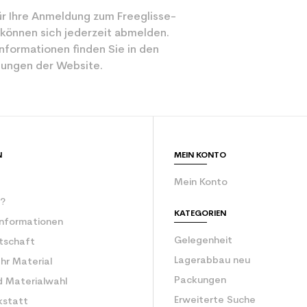
r Ihre Anmeldung zum Freeglisse-
 können sich jederzeit abmelden.
nformationen finden Sie in den
ungen der Website.
N
MEIN KONTO
Mein Konto
r?
KATEGORIEN
Informationen
Gelegenheit
rtschaft
Lagerabbau neu
Ihr Material
Packungen
d Materialwahl
Erweiterte Suche
kstatt