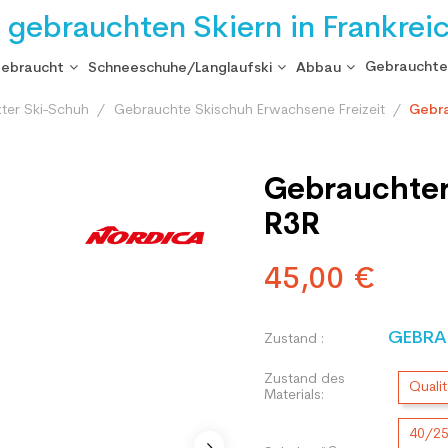
i gebrauchten Skiern in Frankrei
Gebrauchte
gebraucht
Schneeschuhe/Langlaufski
Abbau
ter Ski-Schuh
Gebrauchte Skischuh Erwachsene Freizeit
Gebra
Gebrauchter
R3R
45,00 €
GEBRA
Zustand :
Zustand des
Qualit
Materials:
40/2