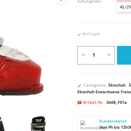
Schuhgröße :
45/2
Auf Lager

edit
Categories:
Skischuh
,
Skischuh Erwachsene Freiz
announcement
Artikel-Nr.:
3668_f01a
Kundendienst
Von 9h bis 12h3