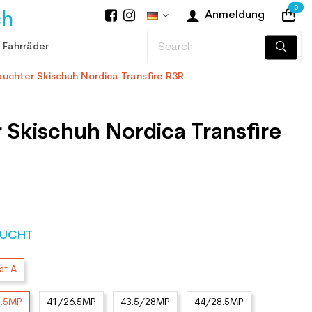
0
ch
Anmeldung
 Fahrräder
uchter Skischuh Nordica Transfire R3R
 Skischuh Nordica Transfire
UCHT
ät A
5.5MP
41/26.5MP
43.5/28MP
44/28.5MP