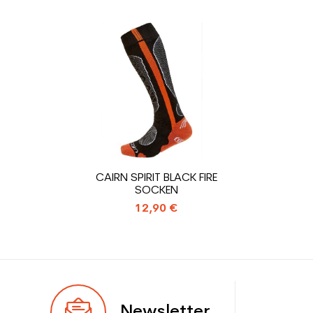
Benutzer
Mann
Preis
Ebene
Sportliche Freizeit
Farbe
Weiß
CO2-Einsparungen für
1.31
den Planeten (in kg)
Type de produit
Gebrauchte Skischuh
CAIRN SPIRIT BLACK FIRE
Erwachsene Freizeit
SOCKEN
12,90 €
Newsletter