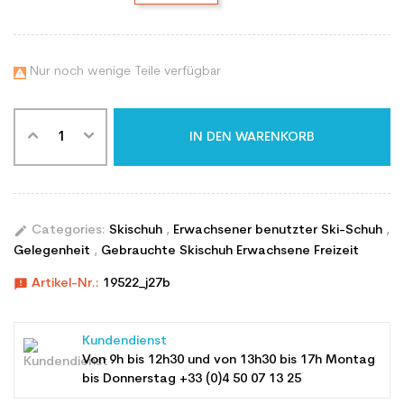
Nur noch wenige Teile verfügbar

IN DEN WARENKORB
edit
Categories:
Skischuh
,
Erwachsener benutzter Ski-Schuh
,
Gelegenheit
,
Gebrauchte Skischuh Erwachsene Freizeit
announcement
Artikel-Nr.:
19522_j27b
Kundendienst
Von 9h bis 12h30 und von 13h30 bis 17h Montag
bis Donnerstag +33 (0)4 50 07 13 25