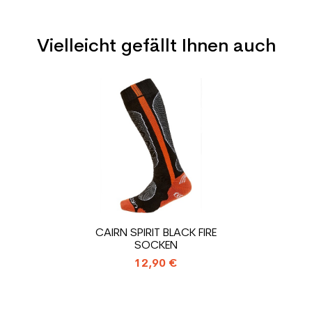
Vielleicht gefällt Ihnen auch
Typ
Spur
Benutzer
Mann
Preis
Ebene
Freizeit
Farbe
Orange
CO2-Einsparungen für
1.31
den Planeten (in kg)
Type de produit
Gebrauchte Skischuh
CAIRN SPIRIT BLACK FIRE
Erwachsene Freizeit
SOCKEN
12,90 €