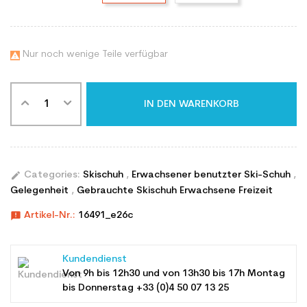
Nur noch wenige Teile verfügbar

IN DEN WARENKORB
edit
Categories:
Skischuh
,
Erwachsener benutzter Ski-Schuh
,
Gelegenheit
,
Gebrauchte Skischuh Erwachsene Freizeit
announcement
Artikel-Nr.:
16491_e26c
Kundendienst
Von 9h bis 12h30 und von 13h30 bis 17h Montag
bis Donnerstag +33 (0)4 50 07 13 25