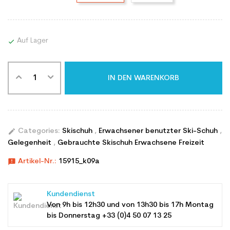
Auf Lager

IN DEN WARENKORB
edit
Categories:
Skischuh
,
Erwachsener benutzter Ski-Schuh
,
Gelegenheit
,
Gebrauchte Skischuh Erwachsene Freizeit
announcement
Artikel-Nr.:
15915_k09a
Kundendienst
Von 9h bis 12h30 und von 13h30 bis 17h Montag
bis Donnerstag +33 (0)4 50 07 13 25