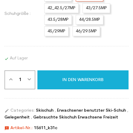
42_42.5/27MP
43/27.5MP
Schuhgröße :
43.5/28MP
44/28.5MP
45/29MP
46/29.5MP
Auf Lager

IN DEN WARENKORB
edit
Categories:
Skischuh
,
Erwachsener benutzter Ski-Schuh
,
Gelegenheit
,
Gebrauchte Skischuh Erwachsene Freizeit
announcement
Artikel-Nr.:
15611_k31c